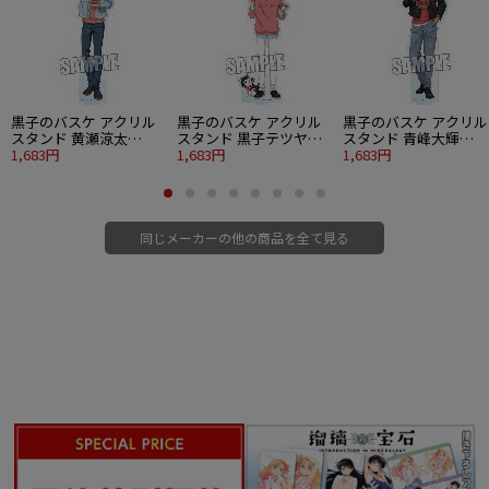
・素材：PET 0.3mm
■特製ブロマイド
・光沢L版
・サイズ：縦128×横90mm
©伏見つかさ/アスキー・メディアワークス/OIP
黒子のバスケ アクリル
黒子のバスケ アクリル
黒子のバスケ アクリル
スタンド 黄瀬涼太
スタンド 黒子テツヤ
スタンド 青峰大輝
Strawberry Ver.
1,683円
Strawberry Ver.
1,683円
Strawberry Ver.
1,683円
同じメーカーの他の商品を全て見る