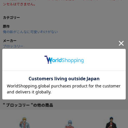
ンセルはできません。
カテゴリー
原作
俺の妹がこんなに可愛いわけがない
メーカー
ブロッコリー
商品の仕様
原作小説、ゲームも話題の大人気TVアニメ「俺の妹がこんなに可愛いわけがな
い」より、ミニフォトアルバムが登場です！！
大切な仲間との思い出との思い出の写真や、周りに秘密の友達との写真は、き
ちんとファイリングしておきましょう！！
■アルバム本体
・サイズ：縦135mm×横214（100+14+100）mm
" ブロッコリー "の他の商品
・素材：PP 0.5mm/半透明
・中袋：20ポケット（取り外し・追加はできません）
■スリーブケース
・サイズ（外寸）：縦137×横101×厚さ15mm