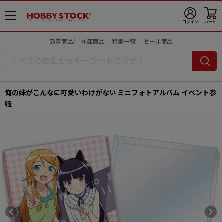
メ
ログイン
カート
ニ
ュ
新着商品
在庫商品
特集一覧
セール商品
ー
開
俺の妹がこんなに可愛いわけがない ミニフォトアルバム イベント参
戦