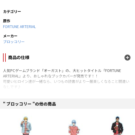
カテゴリー
原作
FORTUNE ARTERIAL
メーカー
ブロッコリー
商品の仕様
人気PCゲームブランド「オーガスト」の、大ヒットタイトル「FORTUNE
ARTERIAL」より、おしゃれなブックカバーが発売です！！
可愛いヒロイン達が一緒なら、いつもの読書がより一層楽しくなること間違い
なしです♪
■商品サイズ：縦170mm×横320mm×厚さ2mm（文庫サイズ）
※縫製の都合により、製品ごとでサイズに多少の差異がございます。
" ブロッコリー "の他の商品
■素材：綿100%（帆布）、生地裏側はラミネート加工
©AUGUST