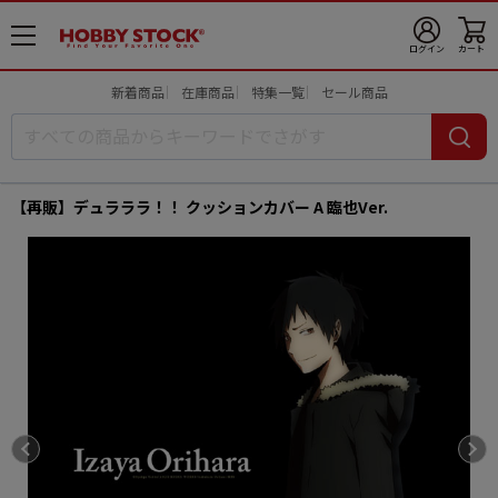
メ
ログイン
カート
ニ
ュ
新着商品
在庫商品
特集一覧
セール商品
ー
開
【再販】デュラララ！！ クッションカバー A 臨也Ver.