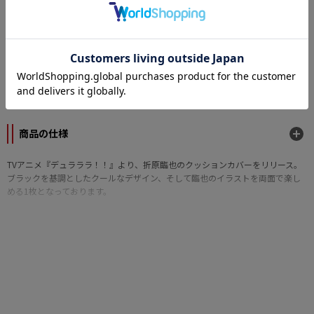
カテゴリー
原作
デュラララ！！
メーカー
ストーム
商品の仕様
TVアニメ『デュラララ！！』より、折原臨也のクッションカバーをリリース。
ブラックを基調としたクールなデザイン、そして臨也のイラストを両面で楽し
める1枚となっております。
■商品サイズ：450mm×450mm
■素材：綿100％
©成田良悟／アスキー・メディアワークス／池袋ダラーズ・MBS