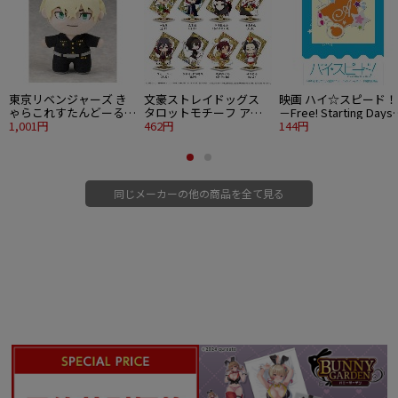
東京リベンジャーズ き
文豪ストレイドッグス
映画 ハイ☆スピード！
ゃらこれすたんどーる
タロットモチーフ アク
－Free! Starting Day
松野千冬
1,001円
リルスタンド 中島敦 愚
462円
ステンドグラス風蒔絵
144円
者
ール 椎名旭
同じメーカーの他の商品を全て見る