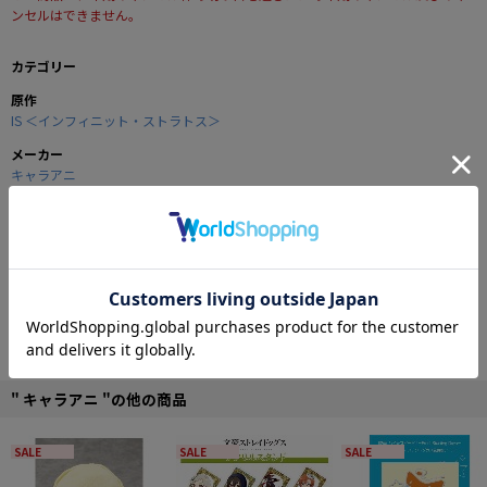
ンセルはできません。
カテゴリー
原作
IS ＜インフィニット・ストラトス＞
メーカー
キャラアニ
商品の仕様
アニメが大好評の「インフィニット・ストラトス」よりA3デスクマットが登
場！
IS学園でのロッカールームの1コマで、是非貴方のデスクを彩って下さいね！
■A3サイズ（縦297×横420mm ）
■素材：スエード生地 ラミネート加工
" キャラアニ "の他の商品
© 2011 Izuru Yumizuru, MEDIA FACTORY/Project IS
SALE
SALE
SALE