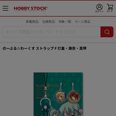
メ
ログイン
カート
ニ
ュ
新着商品
在庫商品
特集一覧
セール商品
ー
開
のーぶる☆わーくす ストラップ F 灯里・瀬奈・真琴