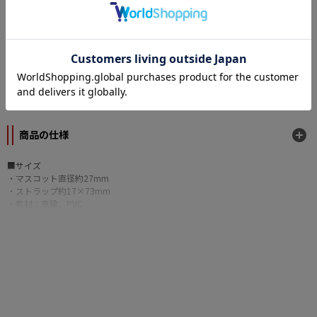
カテゴリー
原作
のーぶる☆わーくす
メーカー
トイズ・プランニング
商品の仕様
■サイズ
・マスコット直径約27mm
・ストラップ約17×73mm
・素材：真鍮、PVC
■マスコット3個付き
■台紙付き
©2011 YUZUSOFT/JUNOS inc. all rights reserved.