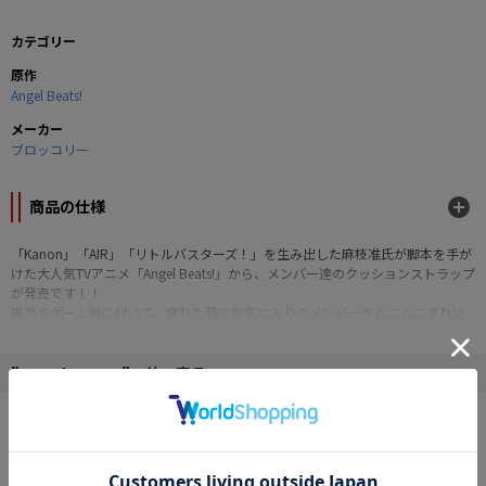
カテゴリー
原作
Angel Beats!
メーカー
ブロッコリー
商品の仕様
「Kanon」「AIR」「リトルバスターズ！」を生み出した麻枝准氏が脚本を手が
けた大人気TVアニメ「Angel Beats!」から、メンバー達のクッションストラップ
が発売です！！
携帯やゲーム機に付けて、疲れた時にお気に入りのメンバーをムニムニすれば
きっと癒されます♪
■本体サイズ：縦105×横45×厚さ30mm（両面4色印刷）
" Angel Beats! "の他の商品
■素材：外生地ポリエステルスエード、中身綿
©VisualArt's/Key ©VisualArt's/Key/Angel Beats! Project