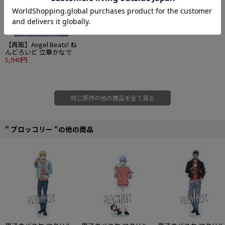
【再販】Angel Beats! ね
んどろいど 立華かなで
5,940円
同じ原作の他の商品を全て見る
" ブロッコリー "の他の商品