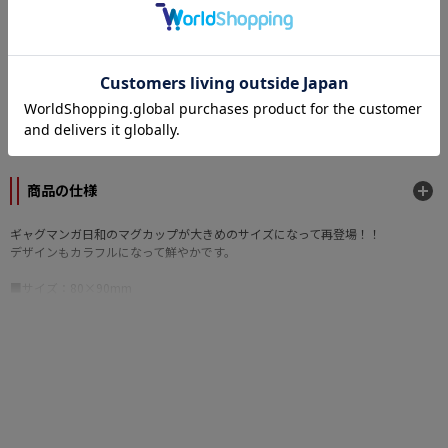
カテゴリー
原作
ギャグマンガ日和
メーカー
ユウ・ティ・イー
商品の仕様
ギャグマンガ日和のマグカップが大きめのサイズになって再登場！！
デザインもカラフルになって鮮やかです。
■サイズ：80×90mm
■素材：陶製
©増田こうすけ／集英社・キッズステーション・スカパー！ウェルシンク