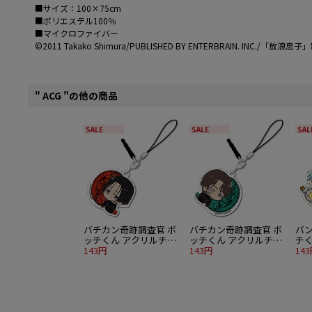
■サイズ：100×75cm
■ポリエステル100％
■マイクロファイバー
©2011 Takako Shimura/PUBLISHED BY ENTERBRAIN. INC./「放浪
" ACG "の他の商品
SALE
SALE
SAL
バチカン奇跡調査官 ボ
バチカン奇跡調査官 ボ
バ
ッチくん アクリルチャ
ッチくん アクリルチャ
チ
ーム 平賀・ヨゼフ・庚
143円
ーム ロベルト・ニコラ
143円
ム 
14
ス