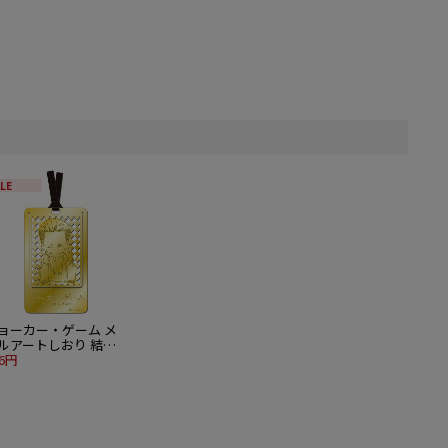
LE
ョーカー・ゲーム メ
ルアートしおり 結城
佐
76円