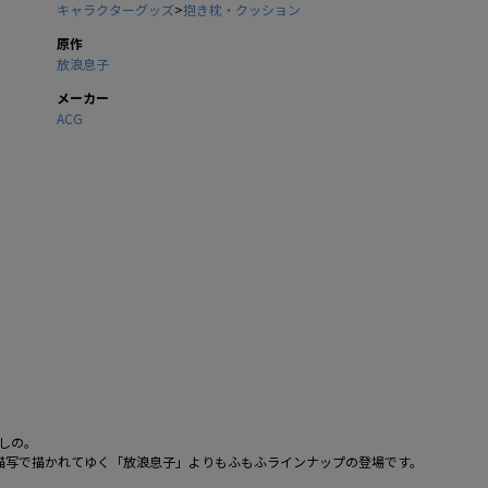
キャラクターグッズ
>
抱き枕・クッション
原作
放浪息子
メーカー
ACG
しの。
描写で描かれてゆく「放浪息子」よりもふもふラインナップの登場です。