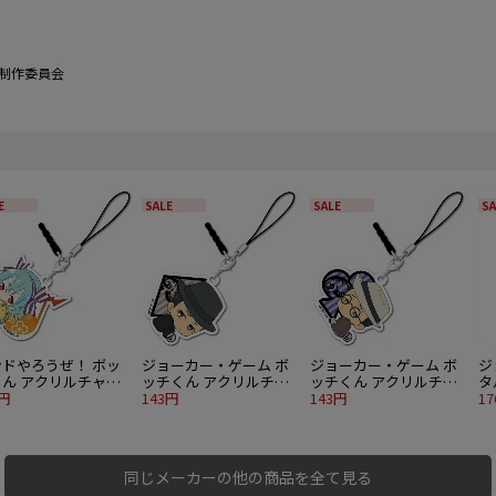
息子」制作委員会
E
SALE
SALE
SA
ンドやろうぜ！ ボッ
ジョーカー・ゲーム ボ
ジョーカー・ゲーム ボ
ジ
くん アクリルチャー
ッチくん アクリルチャ
ッチくん アクリルチャ
タ
ミント
3円
ーム 第2弾 飛崎（小田
143円
ーム 第2弾 塩塚（福本）
143円
中
1
切）
同じメーカーの他の商品を全て見る