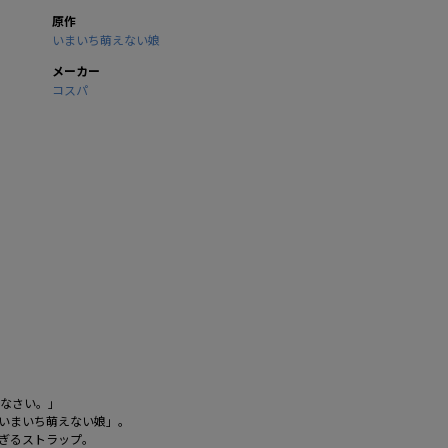
原作
いまいち萌えない娘
メーカー
コスパ
げなさい。」
いまいち萌えない娘」。
ぎるストラップ。