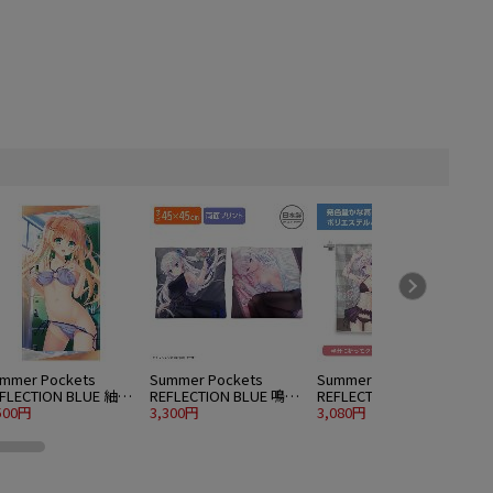
mmer Pockets
Summer Pockets
Summer Pockets
S
FLECTION BLUE 紬ヴ
REFLECTION BLUE 鳴瀬
REFLECTION BLUE 鳴瀬
R
ンダース 120cmビッ
500円
しろは 両面プリントク
3,300円
しろは ハイブリッドフ
3,080円
5
タオル 水着Ver.
ッションカバー
ェイスタオル 水着Ver.
水