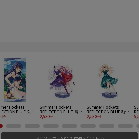
mer Pockets
Summer Pockets
Summer Pockets
Su
LECTION BLUE 久島
REFLECTION BLUE 鳴瀬
REFLECTION BLUE 紬ヴ
RE
120cmビッグタオル
00円
しろは＆加藤うみ アク
2,530円
ェンダース アクリルス
2,530円
ェ
5,
er.
リルスタンド 大 パーテ
タンド 大 パーティード
グ
ィードレスVer.
レスVer.
同じメーカーの他の商品を全て見る