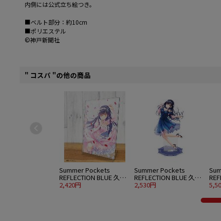
内側には公式立ち絵つき。
■ベルト部分：約10cm
■ポリエステル
©神戸新聞社
" コスパ "の他の商品
Summer Pockets
Summer Pockets
Sum
REFLECTION BLUE 久島
REFLECTION BLUE 久島
REF
鴎 アクリルアートスタ
2,420円
鴎 アクリルスタンド 大
2,530円
鴎 
5,5
ンド ウエディングVer.
パーティードレスVer.
水着V