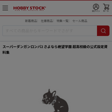
メ
ログイン
カート
ニ
ュ
新着商品
在庫商品
特集一覧
セール商品
ー
開
スーパーダンガンロンパ2 さよなら絶望学園 超高校級の公式設定資
料集