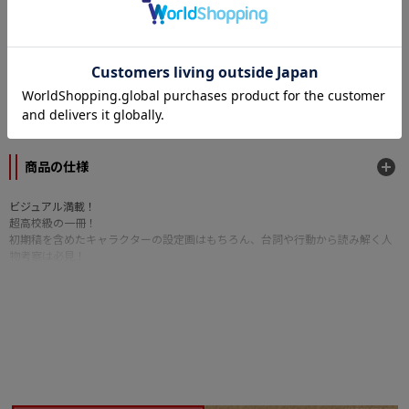
ンセルはできません。
カテゴリー
キャラクターグッズ
>
ホビー誌・画集・資料集
メーカー
エンターブレイン
商品の仕様
ビジュアル満載！
超高校級の一冊！
初期稿を含めたキャラクターの設定画はもちろん、台詞や行動から読み解く人
物考察は必見！
開発陣の愛のあるコメントを読めば、キャラクターがますます好きになること
間違いなし！
さらに、各種絵コンテをはじめ、クライマックス推理やおしおきムービーの開
発段階のイラスト、マップデザイン画、ボスケモノ＆モノケモノの設定画な
ど、ビジュアル面も大充実！
ゲーム開発の裏話が聞けるスタッフインタビューや、秘密の袋とじにもご注目
あれ！