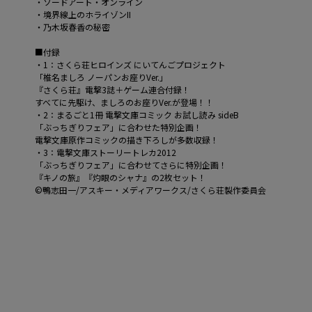
・ソードアート・オンライン
・境界線上のホライゾンII
・乃木坂春香の秘密
■付録
・1：さくら荘ヒロインズ にいてんごプロジェクト
「椎名ましろ ノーパンお座りVer.」
『さくら荘』電撃3誌＋ゲーム連合付録！
すべてに先駆け、ましろのお座りVer.が登場！！
・2：まるごと1冊 電撃文庫コミック お試し読み sideB
「ぶっちぎりフェア」に合わせた特別企画！
電撃文庫原作コミックの描き下ろしが多数収録！
・3：電撃文庫ストーリートレカ2012
「ぶっちぎりフェア」に合わせてさらに特別企画！
『キノの旅』『灼眼のシャナ』の2枚セット！
©鴨志田一/アスキー・メディアワークス/さくら荘製作委員会