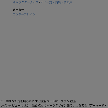
キャラクターグッズ
>
ホビー誌・画集・資料集
メーカー
エンターブレイン
など、詳細な設定を明らかにする読解パートは、ファン必読。
ッフインタビューのほか、数百点ものパーツデザイン画で、見る者を『アーマード・