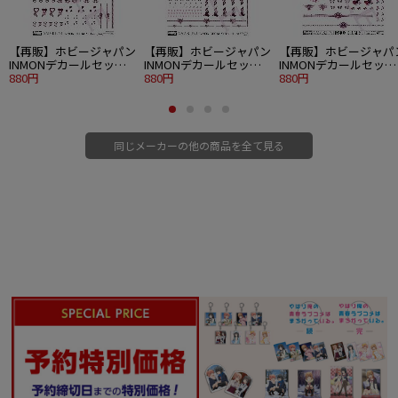
最新キットレビューも充実！
■HJ限定通販
【再販】ホビージャパン
【再販】ホビージャパン
【再販】ホビージャパ
・七つの大罪 レヴィアタン〜嫉妬の像（彩色済みPVC）
INMONデカールセット
INMONデカールセット
INMONデカールセット
・はぐれ勇者の鬼畜美学 凰沢美兎 戦闘服Ver.（彩色済みPVC）
vol.1/1/4～1/7スケール
880円
vol.1/1/8～1/12スケール
880円
vol.2 1/4～1/7スケール
880円
・太陽の牙ダグラム ダグラム武装強化型B（レジンキット）
用
用
用
同じメーカーの他の商品を全て見る