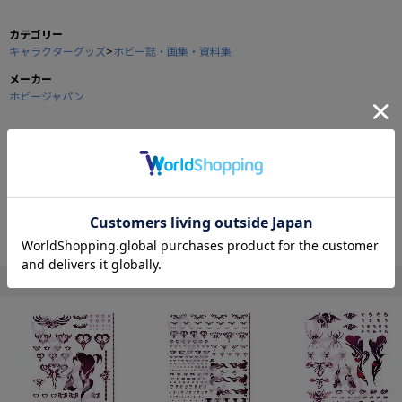
カテゴリー
キャラクターグッズ
>
ホビー誌・画集・資料集
メーカー
ホビージャパン
商品の仕様
■巻頭特集
特別付録＆徹底フィーチャー。
『機動戦士ガンダムAGE UNKNOWN SOLDIERS』
・HGガンダムAGE-1 レイザー
・HGガンダムAGE-FX（バンダイ）
・MGガンダムAGE-2 ノーマル（バンダイ）
" ホビージャパン "の他の商品
ほかにも付録を徹底フィーチャーする企画多数！
■特別付録：ガンダムAGE-1 レイザー改造ウェアパーツ
■第2特集：ダンボール戦機
・LBXブルド（バンダイ）