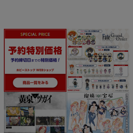
■商品内容
・1：描き下ろし別カバー付コミックス11巻
・2：描き下ろしDVDジャケット
・3：未放映の新作エピソード(約25分）
©2010 片岡人生、近藤一馬／角川書店／デッドマン・ワンダーランドG棟