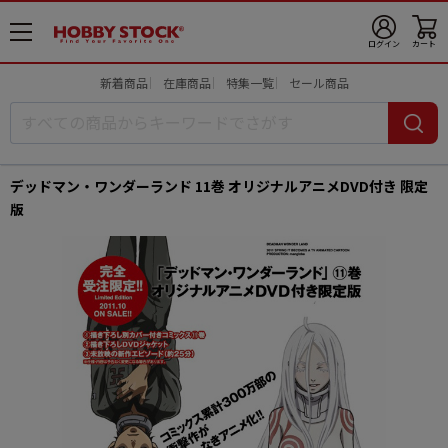
メ
ログイン
カート
ニ
ュ
新着商品
在庫商品
特集一覧
セール商品
ー
開
デッドマン・ワンダーランド 11巻 オリジナルアニメDVD付き 限定
版