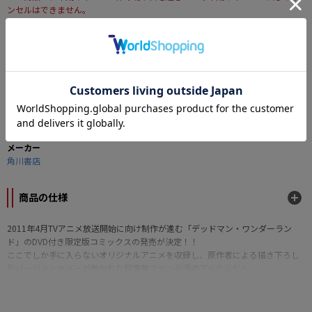
ンセルはできません。
なら
月々1,393円
から。分割手数料無料
カテゴリー
キャラクターグッズ
>
ホビー誌・画集・資料集
原作
デッドマン・ワンダーランド
メーカー
角川書店
商品の仕様
2011年4月TVアニメ放送開始に向け制作が進む「デッドマン・ワンダーラン
ド」のDVD付き限定版コミックスの発売が決定！！
ここでしか手に入らないオリジナルアニメを収録し、原作者による描き下ろし
別バージョンカバーが巻かれた超豪華ファン必須のアイテムだ！
■
判型：B6判変形