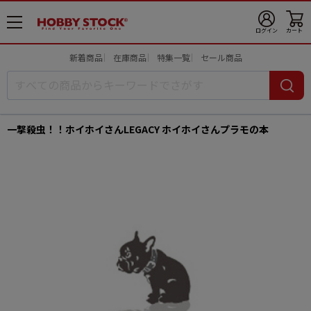
メ
ログイン
カート
ニ
ュ
新着商品
在庫商品
特集一覧
セール商品
ー
開
一撃殺虫！！ホイホイさんLEGACY ホイホイさんプラモの本