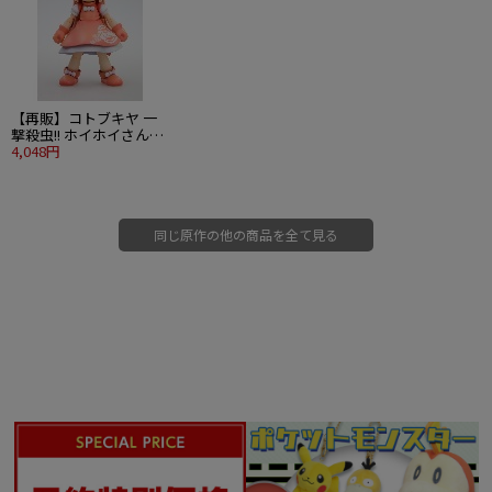
【再販】コトブキヤ 一
撃殺虫!! ホイホイさん
NEW EDITION ホイホイ
4,048円
さん ～重戦闘Ver.～
NEW EDITION
同じ原作の他の商品を全て見る