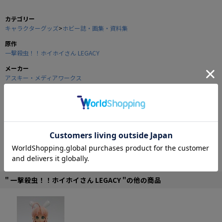
カテゴリー
キャラクターグッズ
>
ホビー誌・画集・資料集
原作
一撃殺虫！！ホイホイさん LEGACY
メーカー
アスキー・メディアワークス
商品の仕様
『ホイホイさん』プラモブックの決定版です！
プラモ制作＆装飾のプロ達が創り出す、超･美麗『ホイホイさん』プラモ満載の
ギャラリーページです。
作例集を使った解説＆How toページでは、パーフェクトな「ホイホイさん」作
成を完全にナビゲートします！
さらに「ホイホイさん」プラモを創り出すために田中久仁彦先生がフ画等を描
いた作成ノートを本邦初公開します！
" 一撃殺虫！！ホイホイさん LEGACY "の他の商品
■B5並製ムセントジ
©田中久仁彦/アスキー・メディアワークス