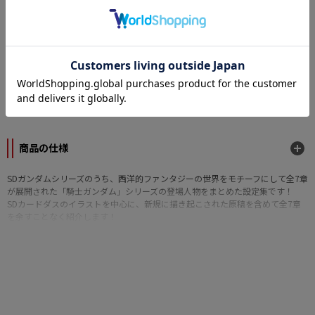
なら
月々1,026円
から。分割手数料無料
カテゴリー
キャラクターグッズ
>
ホビー誌・画集・資料集
メーカー
アスキー・メディアワークス
商品の仕様
SDガンダムシリーズのうち、西洋的ファンタジーの世界をモチーフにして全7章
が展開された「騎士ガンダム」シリーズの登場人物をまとめた設定集です！
SDカードダスのイラストを中心に、新規に描き起こされた原稿を含めて全7章
を余すことなく紹介します！
■A4並製ムセントジ