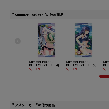
" Summer Pockets "の他の商品
Summer Pockets
Summer Pockets
Sum
REFLECTION BLUE 鳴瀬
REFLECTION BLUE 久島
REF
しろは 120cmビッグタ
5,500円
鴎 120cmビッグタオル
5,500円
蒼 
5,5
オル 水着Ver.
水着Ver.
水着V
" アズメーカー "の他の商品