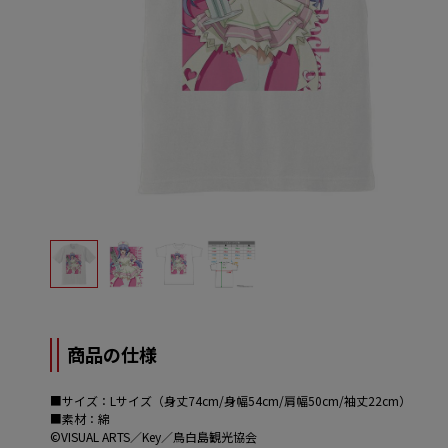
商品の仕様
■サイズ：Lサイズ（身丈74cm/身幅54cm/肩幅50cm/袖丈22cm）
■素材：綿
©VISUAL ARTS／Key／鳥白島観光協会