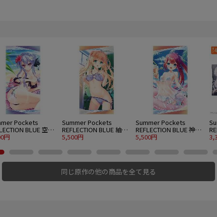
mer Pockets
Summer Pockets
Summer Pockets
Su
LECTION BLUE 空門
REFLECTION BLUE 紬ヴ
REFLECTION BLUE 神山
RE
120cmビッグタオル
00円
ェンダース 120cmビッ
5,500円
識 120cmビッグタオル
5,500円
し
3,
er.
グタオル 水着Ver.
水着Ver.
ッ
同じ原作の他の商品を全て見る