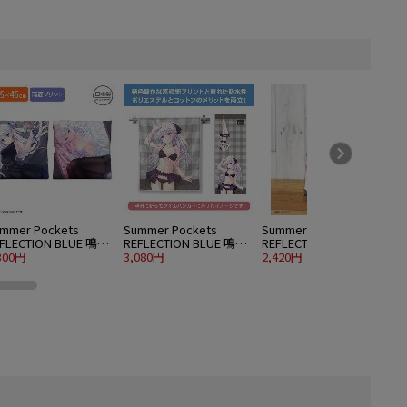
mmer Pockets
Summer Pockets
Summer Pockets
S
FLECTION BLUE 鳴瀬
REFLECTION BLUE 鳴瀬
REFLECTION BLUE 鳴瀬
R
ろは 両面プリントク
300円
しろは ハイブリッドフ
3,080円
しろは アクリルアート
2,420円
2
ションカバー
ェイスタオル 水着Ver.
スタンド