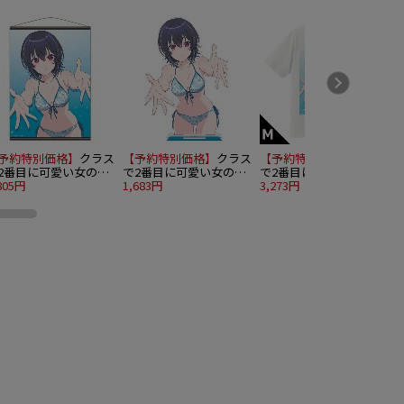
予約特別価格】
クラス
【予約特別価格】
クラス
【予約特別価格】
クラス
2番目に可愛い女の子
で2番目に可愛い女の子
で2番目に可愛い女の子
友だちになった B2タ
805円
と友だちになった アク
1,683円
と友だちになった Tシャ
3,273円
3
ストリー 朝凪海 水着
リルキャラスタンド 朝
ツ 朝凪海 水着ver. Mサ
r.
凪海 水着ver.
イズ