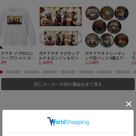
チアクタ リブ付ロン
ガチアクタ マグカップ
ガチアクタ トレーディ
【
リーブTシャツ ルド
ルド＆エンジン＆ザンカ
ング缶バッジ 8個入り
で
エンジン＆ザンカ＆リ
52円
＆リヨウ
1,485円
1BOX
3,168円
と
2,
 XLサイズ
ペ
ve
同じメーカーの他の商品を全て見る