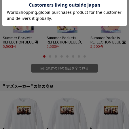
Summer Pockets
Summer Pockets
Summer Pockets
REFLECTION BLUE 鳴瀬
REFLECTION BLUE 久島
REFLECTION BLUE 空
しろは 120cmビッグタ
5,500円
鴎 120cmビッグタオル
5,500円
蒼 120cmビッグタオル
5,500円
オル 水着Ver.
水着Ver.
水着Ver.
同じ原作の他の商品を全て見る
" アズメーカー "の他の商品