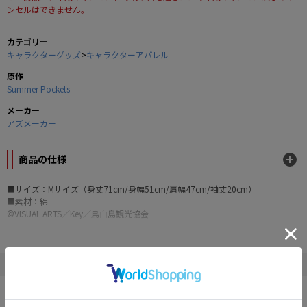
ンセルはできません。
カテゴリー
キャラクターグッズ
>
キャラクターアパレル
原作
Summer Pockets
メーカー
アズメーカー
商品の仕様
■サイズ：Mサイズ（身丈71cm/身幅51cm/肩幅47cm/袖丈20cm）
■素材：綿
©VISUAL ARTS／Key／鳥白島観光協会
" Summer Pockets "の他の商品