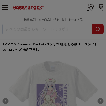
メ
ログイン
カート
ニ
ュ
新着商品
在庫商品
特集一覧
セール商品
ー
開
TVアニメ Summer Pockets Tシャツ 鳴瀬 しろは ナースメイド
ver. Mサイズ 描き下ろし