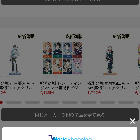
廻戦 乙骨憂太 Ani-
呪術廻戦 トレーディン
呪術廻戦 虎杖悠仁 Ani-
呪
t 第9弾 BIGアクリルス
グ Ani-Art 第9弾 ビジュ
Art 第9弾 BIGアクリルス
グ 
 ver.A
42円
アルカード ver.B 8個入
2,168円
タンド ver.B
1,742円
ラ
6,
り1BOX
ve
同じメーカーの他の商品を全て見る