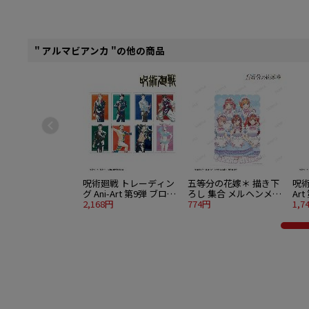
" アルマビアンカ "の他の商品
呪術廻戦 トレーディン
五等分の花嫁＊ 描き下
呪術
グ Ani-Art 第9弾 ブロマ
ろし 集合 メルヘンメイ
Ar
イド ver.B 8個入り1BOX
2,168円
ドver. A3マット加工ポス
774円
タンド
1,7
ター