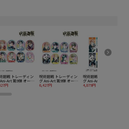
術廻戦 トレーディン
呪術廻戦 トレーディン
呪術廻戦 トレーディン
Ani-Art 第9弾 オーロ
グ Ani-Art 第9弾 オーロ
グ Ani-Art 第9弾 アクリ
グ
ダイカットステッカー
427円
ラダイカットステッカー
6,427円
ルキータグ ver.A 8個入
4,879円
4
r.B 8個入り1BOX
ver.A 8個入り1BOX
り1BOX