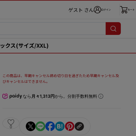
ゲスト さん
ログイン
カート
ニセックス(サイズ/XXL)
この商品は、早期キャンセル締め切り日を過ぎたため早期キャンセル及
びキャンセルはできません。
なら
月々1,313円
から。分割手数料無料
0