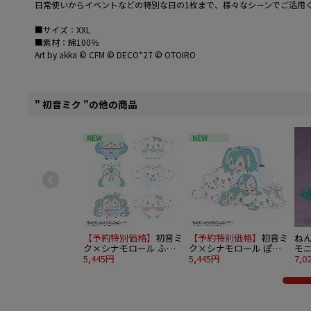
日常使いからイベントなどの特別な日の1枚まで、様々なシーンでご活用
■サイズ：XXL
■素材：綿100％
Art by akka © CFM © DECO*27 © OTOIRO
" 初音ミク "の他の商品
NEW
NEW
【予約特別価格】
初音ミ
【予約特別価格】
初音ミ
ね
ク×シナモロール ふわ
ク×シナモロール ぽて
モニ
ころりん4 6個入り1BOX
5,445円
コロマスコット4 6個入
5,445円
7,0
り1BOX