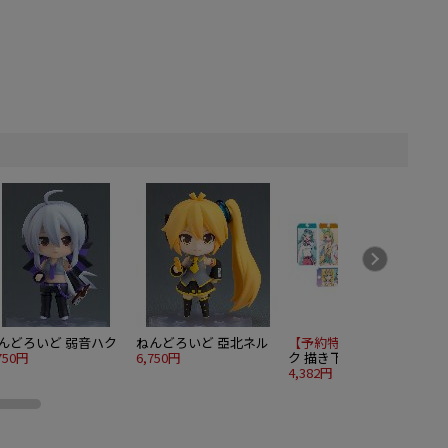
んどろいど 弱音ハク
ねんどろいど 亞北ネル
【予約特別価格】
初音ミ
750円
6,750円
ク 描き下ろし シティポ
ップver. Art by ドルスト
4,382円
ッ
4
イ トレーディングアク
リルキータグ 8個入り
1BOX
1