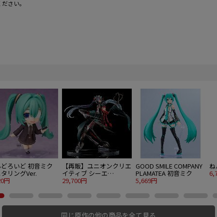
ください。
んどろいど 初音ミク
【再販】ユニオンクリエ
GOOD SMILE COMPANY
ね
タリングVer.
イティブ シーエ
PLAMATEA 初音ミク
6,
20円
JAPANESE Style 15th
29,700円
5,669円
Memorial Costume
同じ原作の他の商品を全て見る