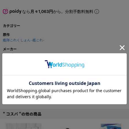
なら
月々1,063円
から。分割手数料無料
カテゴリー
原作
艦隊これくしょん -艦これ-
メーカー
コスパ
商品の仕様
ゲーム序盤の任務でもおなじみ、暁・電・雷・響の四隻の駆逐艦から編成され
る「第六駆逐隊」のTシャツ！
燃費の良さと速力に優れているため、遠征時に重宝しますよ。
■Lサイズ
■サイズ詳細：着丈71cm/身幅53cm/袖丈21cm
■綿100％
" コスパ "の他の商品
©2013 DMM.com/KADOKAWA GAMES All Rights Reserved.