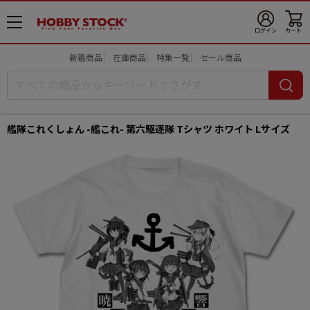
メ
ログイン
カート
ニ
ュ
新着商品
在庫商品
特集一覧
セール商品
ー
開
艦隊これくしょん -艦これ- 第六駆逐隊 Tシャツ ホワイト Lサイズ