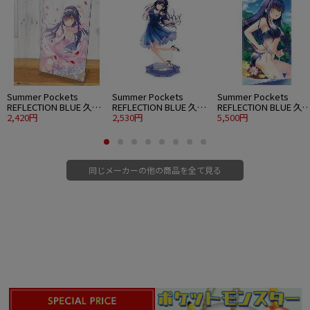
Summer Pockets
Summer Pockets
Summer Pockets
REFLECTION BLUE 久島
REFLECTION BLUE 久島
REFLECTION BLUE 久
鴎 アクリルアートスタ
2,420円
鴎 アクリルスタンド 大
2,530円
鴎 120cmビッグタオル
5,500円
ンド ウエディングVer.
パーティードレスVer.
水着Ver.
同じメーカーの他の商品を全て見る