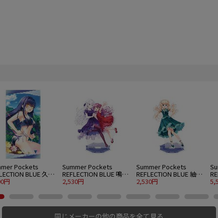
mer Pockets
Summer Pockets
Summer Pockets
Su
LECTION BLUE 久島
REFLECTION BLUE 鳴瀬
REFLECTION BLUE 紬ヴ
RE
120cmビッグタオル
00円
しろは＆加藤うみ アク
2,530円
ェンダース アクリルス
2,530円
ェ
5,
er.
リルスタンド 大 パーテ
タンド 大 パーティード
グ
ィードレスVer.
レスVer.
同じメーカーの他の商品を全て見る