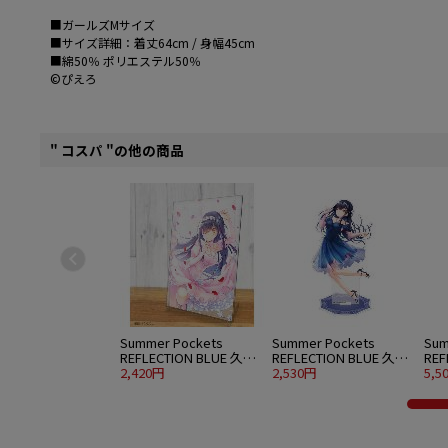
■ガールズMサイズ
■サイズ詳細：着丈64cm / 身幅45cm
■綿50％ ポリエステル50％
©ぴえろ
" コスパ "の他の商品
Summer Pockets
Summer Pockets
Sum
REFLECTION BLUE 久島
REFLECTION BLUE 久島
REF
鴎 アクリルアートスタ
2,420円
鴎 アクリルスタンド 大
2,530円
鴎 
5,5
ンド ウエディングVer.
パーティードレスVer.
水着V