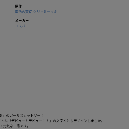
原作
魔法の天使 クリィミーマミ
メーカー
コスパ
ミ』のガールズカットソー！
イトル『デビュー！デビュー！！』の文字とともデザインしました。
て元気な一品です。