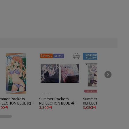
mmer Pockets
Summer Pockets
Summer Pockets
S
FLECTION BLUE 紬ヴ
REFLECTION BLUE 鳴瀬
REFLECTION BLUE 鳴瀬
R
ンダース 120cmビッ
500円
しろは 両面プリントク
3,300円
しろは ハイブリッドフ
3,080円
5
タオル 水着Ver.
ッションカバー
ェイスタオル 水着Ver.
水