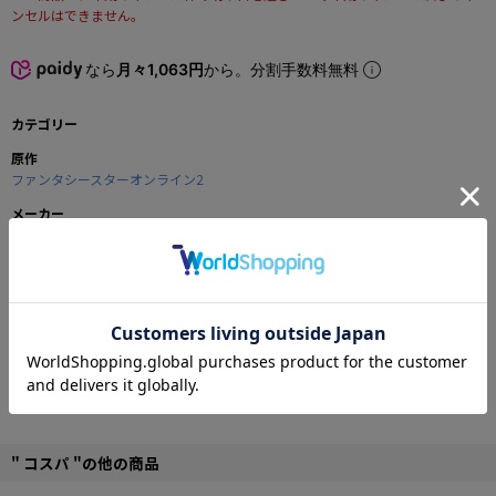
ンセルはできません。
なら
月々1,063円
から。分割手数料無料
カテゴリー
原作
ファンタシースターオンライン2
メーカー
コスパ
商品の仕様
愛らしい容姿が特徴的なエネミー「ラッピー」をプリントしたTシャツ。
歌うラッピーが可愛い一枚です！
■Lサイズ
■サイズ詳細：着丈71cm/身幅53cm/袖丈21cm
■綿100％
©SEGA
" コスパ "の他の商品