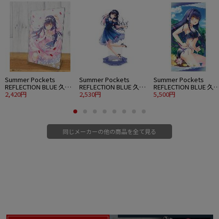
Summer Pockets
Summer Pockets
Summer Pockets
REFLECTION BLUE 久島
REFLECTION BLUE 久島
REFLECTION BLUE 久
鴎 アクリルアートスタ
2,420円
鴎 アクリルスタンド 大
2,530円
鴎 120cmビッグタオル
5,500円
ンド ウエディングVer.
パーティードレスVer.
水着Ver.
同じメーカーの他の商品を全て見る