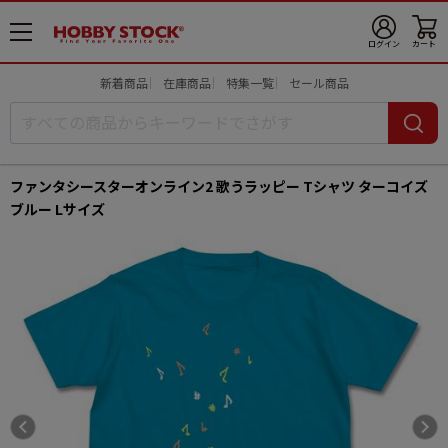
メ
ログイン
カート
ニ
ュ
新着商品
在庫商品
特集一覧
セール商品
ー
開
ファンタシースターオンライン2 歌うラッピー Tシャツ ターコイズ
ブルー Lサイズ