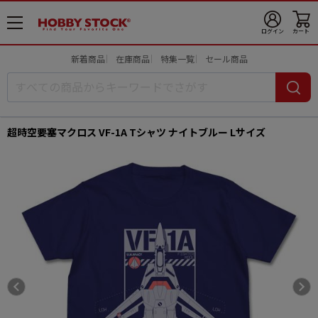
メ
ログイン
カート
ニ
ュ
新着商品
在庫商品
特集一覧
セール商品
ー
開
超時空要塞マクロス VF-1A Tシャツ ナイトブルー Lサイズ