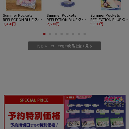
Summer Pockets
Summer Pockets
Summer Pockets
REFLECTION BLUE 久島
REFLECTION BLUE 久島
REFLECTION BLUE 久
鴎 アクリルアートスタ
2,420円
鴎 アクリルスタンド 大
2,530円
鴎 120cmビッグタオル
5,500円
ンド ウエディングVer.
パーティードレスVer.
水着Ver.
同じメーカーの他の商品を全て見る