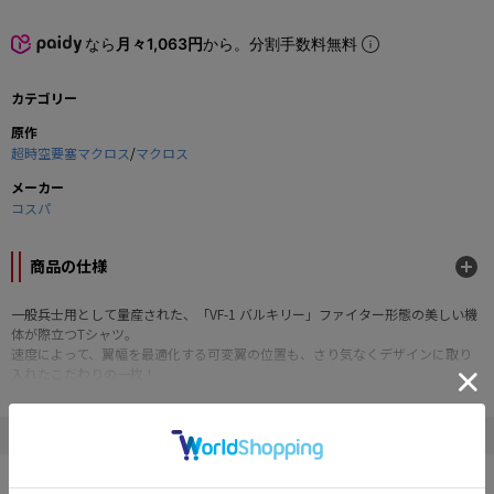
なら
月々1,063円
から。分割手数料無料
カテゴリー
原作
超時空要塞マクロス
/
マクロス
メーカー
コスパ
商品の仕様
一般兵士用として量産された、「VF-1 バルキリー」ファイター形態の美しい機
体が際立つTシャツ。
速度によって、翼幅を最適化する可変翼の位置も、さり気なくデザインに取り
入れたこだわりの一枚！
数あるVF（ヴァリアブルファイター）シリーズの中でも「やっぱりVF-1！」と
いう方にオススメします！！
" 超時空要塞マクロス "の他の商品
■Lサイズ
■サイズ詳細：着丈71cm/身幅53cm/袖丈21cm
SALE
■綿100％