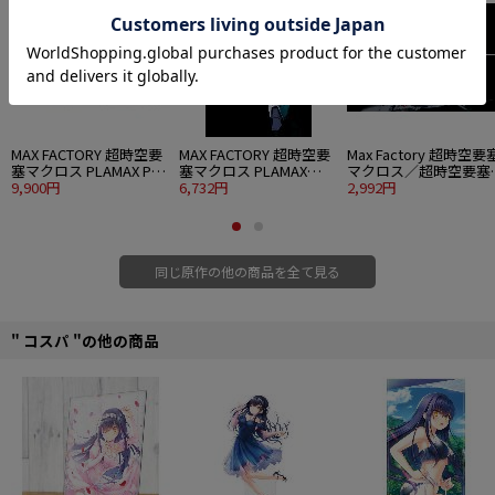
©1982 BIG WEST
MAX FACTORY 超時空要
MAX FACTORY 超時空要
Max Factory 超時空要
塞マクロス PLAMAX PX-
塞マクロス PLAMAX
マクロス／超時空要塞
20 VF-1J スーパーファイ
9,900円
PX19 1/72 VF-1S スーパ
6,732円
クロス 愛・おぼえてい
2,992円
ターバルキリー マック
ーバトロイドバルキリー
ますか PLAMAX PX14
ス＆ミリア 銀河最強セ
ロイ・フォッカースペシ
1/72 VF-1 ファイター
ット
ャル
ルキリー デカルチャー
パッケージ
同じ原作の他の商品を全て見る
" コスパ "の他の商品