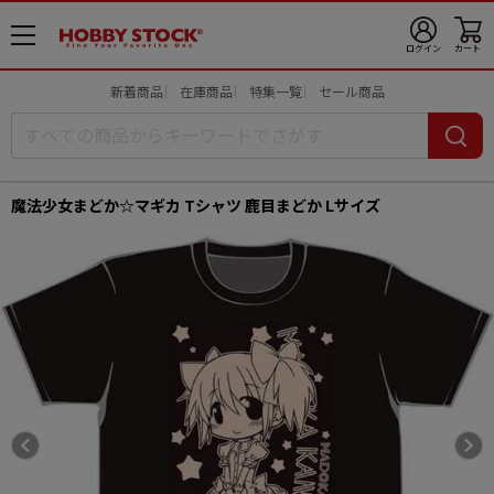
メ
ログイン
カート
ニ
ュ
新着商品
在庫商品
特集一覧
セール商品
ー
開
魔法少女まどか☆マギカ Tシャツ 鹿目まどか Lサイズ