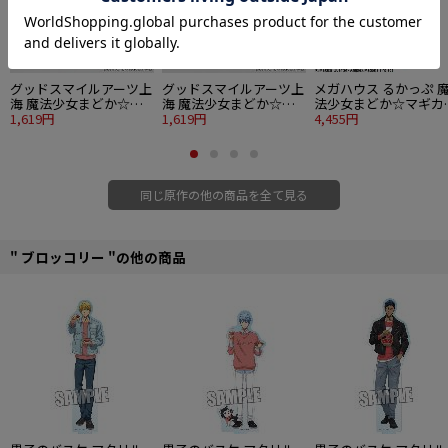
グッドスマイルアーツ上
グッドスマイルアーツ上
メガハウス るかっぷ 
海 魔法少女まどか☆マ
海 魔法少女まどか☆マ
法少女まどか☆マギカ
ギカ Huggy Good Smile
1,619円
ギカ Huggy Good Smile
1,619円
鹿目まどか
4,455円
鹿目まどか
暁美ほむら
同じ原作の他の商品を全て見る
" ブロッコリー "の他の商品