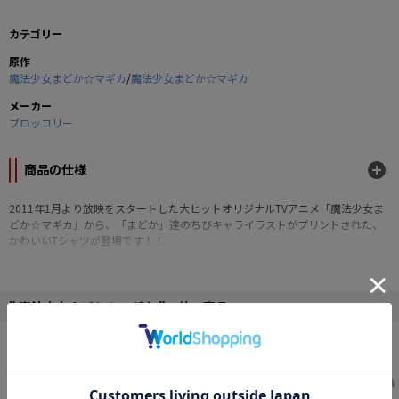
カテゴリー
原作
魔法少女まどか☆マギカ
/
魔法少女まどか☆マギカ
メーカー
ブロッコリー
商品の仕様
2011年1月より放映をスタートした大ヒットオリジナルTVアニメ「魔法少女ま
どか☆マギカ」から、「まどか」達のちびキャライラストがプリントされた、
かわいいTシャツが登場です！！
■本体カラー：黒
■商品サイズ：Lサイズ（身丈：740×身巾：550×袖丈：220mm）
■素材：綿100％
" 魔法少女まどか☆マギカ "の他の商品
©Magica Quartet/Aniplex・Madoka Partners・MBS