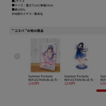
■Lサイズ
■サイズ：着丈71cm/身幅53cm
■綿100％
©地獄のミサワ／集英社
" コスパ "の他の商品
Summer Pockets
Summer Pockets
Sum
REFLECTION BLUE 久島
REFLECTION BLUE 久島
REF
鴎 アクリルアートスタ
2,420円
鴎 アクリルスタンド 大
2,530円
鴎 
5,5
ンド ウエディングVer.
パーティードレスVer.
水着V