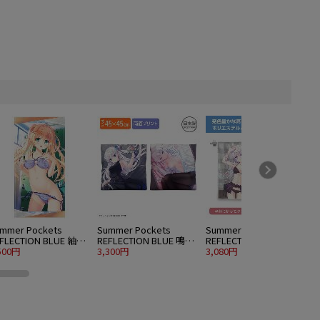
mmer Pockets
Summer Pockets
Summer Pockets
S
FLECTION BLUE 紬ヴ
REFLECTION BLUE 鳴瀬
REFLECTION BLUE 鳴瀬
R
ンダース 120cmビッ
500円
しろは 両面プリントク
3,300円
しろは ハイブリッドフ
3,080円
5
タオル 水着Ver.
ッションカバー
ェイスタオル 水着Ver.
水