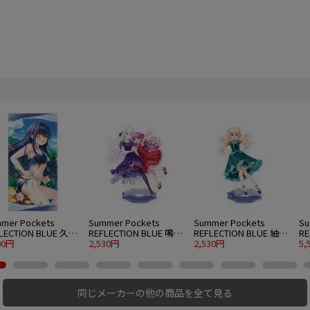
mer Pockets
Summer Pockets
Summer Pockets
Su
LECTION BLUE 久島
REFLECTION BLUE 鳴瀬
REFLECTION BLUE 紬ヴ
RE
120cmビッグタオル
00円
しろは＆加藤うみ アク
2,530円
ェンダース アクリルス
2,530円
ェ
5,
er.
リルスタンド 大 パーテ
タンド 大 パーティード
グ
ィードレスVer.
レスVer.
同じメーカーの他の商品を全て見る