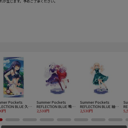
れが生じます。予めご了承ください。
mer Pockets
Summer Pockets
Summer Pockets
Su
LECTION BLUE 久島
REFLECTION BLUE 鳴瀬
REFLECTION BLUE 紬ヴ
RE
120cmビッグタオル
00円
しろは＆加藤うみ アク
2,530円
ェンダース アクリルス
2,530円
ェ
5,
er.
リルスタンド 大 パーテ
タンド 大 パーティード
グ
ィードレスVer.
レスVer.