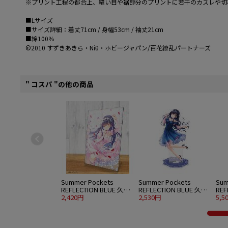
※プリント工程の都合上、縫い目や裾部分のプリントに若干のカスレや切
■Lサイズ
■サイズ詳細：着丈71cm / 身幅53cm / 袖丈21cm
■綿100％
©2010 すずきあきら・Niθ・ホビージャパン/百花繚乱パートナーズ
" コスパ "の他の商品
Summer Pockets
Summer Pockets
Sum
REFLECTION BLUE 久島
REFLECTION BLUE 久島
REF
鴎 アクリルアートスタ
2,420円
鴎 アクリルスタンド 大
2,530円
鴎 
5,5
ンド ウエディングVer.
パーティードレスVer.
水着V