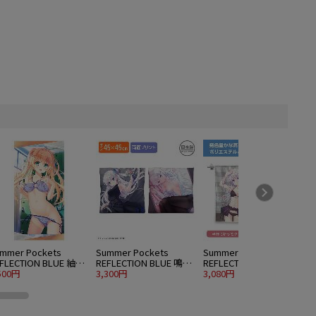
mmer Pockets
Summer Pockets
Summer Pockets
S
FLECTION BLUE 紬ヴ
REFLECTION BLUE 鳴瀬
REFLECTION BLUE 鳴瀬
R
ンダース 120cmビッ
500円
しろは 両面プリントク
3,300円
しろは ハイブリッドフ
3,080円
5
タオル 水着Ver.
ッションカバー
ェイスタオル 水着Ver.
水