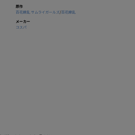
原作
百花繚乱 サムライガールズ
/
百花繚乱
メーカー
コスパ