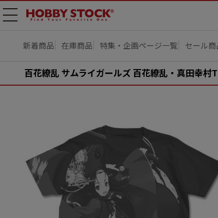
メニ
ュー
開
新着商品
在庫商品
特集・企画ページ一覧
セール商
百花繚乱 サムライガールズ 百花繚乱・真田幸村T