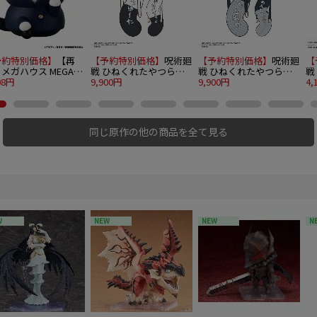
予約特別価格】
【再
【予約特別価格】
呪術廻
【予約特別価格】
呪術廻
【
メガハウス MEGA
戦 ひねくれたやつら
戦 ひねくれたやつら
戦
T PROJECT 呪術廻戦
08円
BIG3 乙骨 憂太
9,900円
BIG3 禪院 直哉
9,900円
キ
4,
玉・玉折 ニャンとも
1B
な呪術ニャンコ 2.夏
傑
同じ原作の他の商品を全て見る
W
NEW
NEW
N