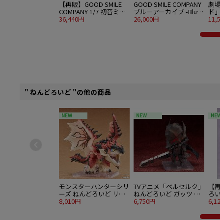
【再販】GOOD SMILE
GOOD SMILE COMPANY
劇
COMPANY 1/7 初音ミク
ブルーアーカイブ -Blue
ド」
十面埋伏Ver.
36,440円
Archive- G.S.Collection
26,000円
ベ
11,
1/7 ナギサ ～花薫る微笑
み～
" ねんどろいど "の他の商品
NEW
NEW
NE
モンスターハンターシリ
TVアニメ「ベルセルク」
【再
ーズ ねんどろいど リオ
ねんどろいど ガッツ 狂
ろい
レウス
8,010円
戦士の甲冑Ver. BLOOD
6,750円
6,1
EDITION