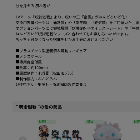
分を弁えろ 痴れ者が
TVアニメ『呪術廻戦』より、呪いの王「宿儺」がねんどろいど化！
交換用表情パーツは「通常顔」や「嘲笑顔」「狂気顔」をご用意いたしま
オプションパーツには領域展開「伏魔御廚子のイラストシート」や「牛骨
ねんどろいど呪術廻戦シリーズと合わせてもお楽しみいただけます。
ちっちゃ可愛くなった宿儺をぜひお手元にお迎えください！
■プラスチック製塗装済み可動フィギュア
■ノンスケール
■専用台座付属
■全高：約100mm
■原型制作：七兵衛（松田モデル）
■制作協力：ねんどろん
©芥見下々／集英社・呪術廻戦製作委員会
" 呪術廻戦 "の他の商品
NEW
NEW
NE