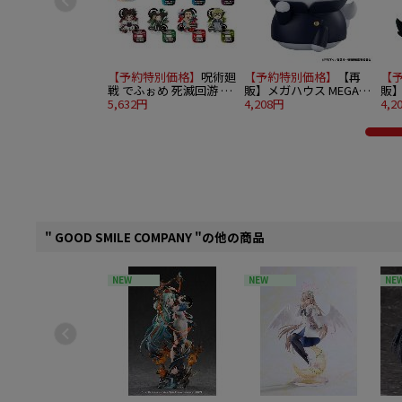
【予約特別価格】
呪術廻
【予約特別価格】
【再
【
戦 でふぉめ 死滅回游 ト
販】メガハウス MEGA
販】
レーディングアクリルス
5,632円
CAT PROJECT 呪術廻戦
4,208円
CA
4,2
タンド 8個入り1BOX
懐玉・玉折 ニャンとも
懐
大きな呪術ニャンコ 1.五
大き
条悟
油
" GOOD SMILE COMPANY "の他の商品
NEW
NEW
NE