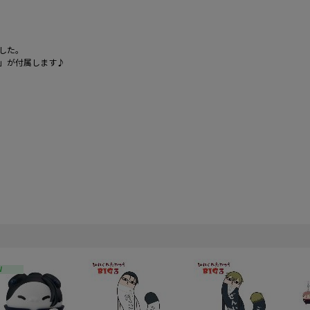
した。
」が付属します♪
W