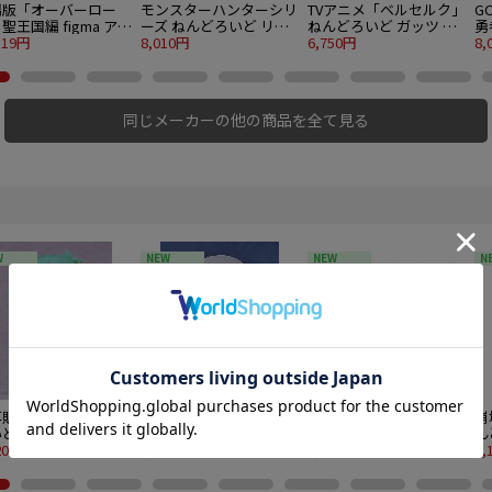
場版「オーバーロー
モンスターハンターシリ
TVアニメ「ベルセルク」
GO
聖王国編 figma アル
ーズ ねんどろいど リオ
ねんどろいど ガッツ 狂
勇
ド
519円
レウス
8,010円
戦士の甲冑Ver. BLOOD
6,750円
P
8,
EDITION
同じメーカーの他の商品を全て見る
W
NEW
NEW
N
販】OMORI ねんど
【再販】Angel Beats! ね
【再販】ねんどろいど
崩
ど バジル
んどろいど 立華かなで
ラムレザル=ヴァレンタ
ん
20円
5,940円
イン
8,549円
7,