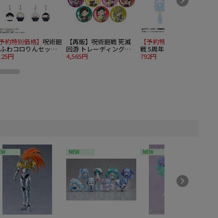
予約特別価格】
呪術廻
【再販】呪術廻戦 死滅
【予約特別価格】
呪術廻
 ふわコロりんセット
回游 トレーディング缶
戦 5周年 たぴにゃんこ
ーホルダー 5個入り
125円
バッジ ぎゅぎゅっと 10
4,565円
ぷらぷらアクリルキーホ
792円
OX
個入り1BOX
ルダー Vol.1 五条 悟
EW
NEW
NEW