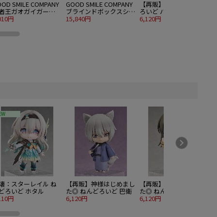
OD SMILE COMPANY
GOOD SMILE COMPANY
【再販】OMORI ねんど
者王ガオガイガー
ブラインドボックスシリ
ろいど バジル
LAMATEA 獅子王凱
010円
ーズ 雪ミクオールスタ
15,840円
6,120円
8
ーズ フィギュアコレク
ション Vol.2 8個入り
1BOX
EW
壊：スターレイル ね
【再販】神様はじめまし
【再販】神様はじめまし
どろいど ホタル
た◎ ねんどろいど 巴衛
た◎ ねんどろいど 桃園
110円
6,120円
奈々生
6,120円
6