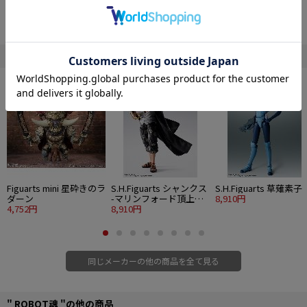
『グレンダイザーU』のクライマックスで登場し、大活躍した「マジンガーX」
がROBOT魂＜SIDE SUPER＞に登場！
X字型の翼を持った「ジェットスクランダーX」が背中に合体。
刃が十字（X字）となったアイアンカッターを装備して両腕のパンチを強化でき
" バンダイスピリッツ コレクターズ事業部 "の他の商品
る。
「マジンガーZ」をパワーアップしたまさに究極のスーパーロボットだ。
専用ディスプレイ台座付き。
■セット内容
・本体
・交換用手首パーツ左右
・ジェットスクランダーXユニット一式
・ジェットパイルダー（飛行形態）
・アイアンカッター再現パーツ×4
Figuarts mini 星砕きのラ
S.H.Figuarts シャンクス
S.H.Figuarts 草薙素子
・専用ディスプレイ台座
ダーン
-マリンフォード頂上決
8,910円
4,752円
戦-
8,910円
■全高：約150mm
■素材：ABS製
©Go Nagai/Dynamic Planning-Project GrendizerU
同じメーカーの他の商品を全て見る
" ROBOT魂 "の他の商品