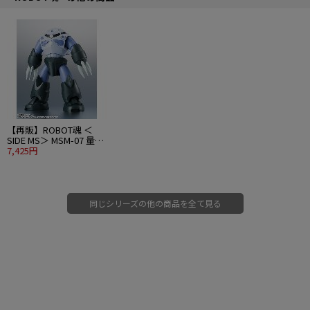
【再販】ROBOT魂 ＜
SIDE MS＞ MSM-07 量産
型ズゴック ver.
7,425円
A.N.I.M.E.
同じシリーズの他の商品を全て見る