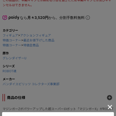
ンセルはできません。
なら
月々3,520円
から。分割手数料無料
カテゴリー
フィギュア
>
アクションフィギュア
特価コーナー
>
最近お値下げした商品
特価コーナー
>
特価全商品
原作
グレンダイザーU
シリーズ
ROBOT魂
メーカー
バンダイスピリッツ コレクターズ事業部
商品の仕様
マジンガーZがパワーアップした超スーパーロボット「マジンガーX」がROBOT
魂＜SIDE SUPER＞ に待望の参戦！