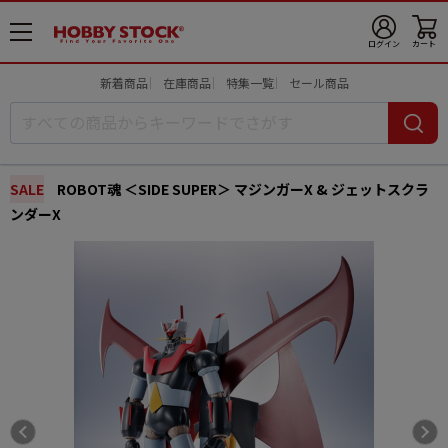
メ
ログイン
カート
ニ
ュ
新着商品
在庫商品
特集一覧
セール商品
ー
開
SALE
ROBOT魂 ＜SIDE SUPER＞ マジンガーX & ジェットスクラ
ンダーX