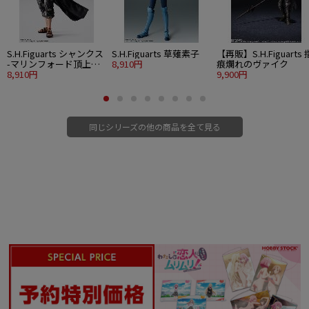
S.H.Figuarts シャンクス
S.H.Figuarts 草薙素子
【再販】S.H.Figuarts 
-マリンフォード頂上決
8,910円
痕爛れのヴァイク
戦-
8,910円
9,900円
同じシリーズの他の商品を全て見る