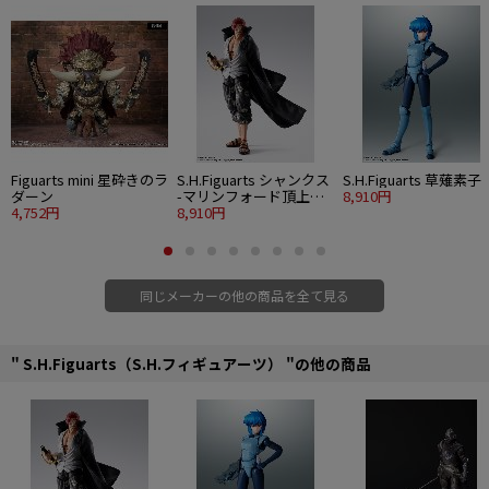
Figuarts mini 星砕きのラ
S.H.Figuarts シャンクス
S.H.Figuarts 草薙素子
ダーン
-マリンフォード頂上決
8,910円
4,752円
戦-
8,910円
同じメーカーの他の商品を全て見る
" S.H.Figuarts（S.H.フィギュアーツ） "の他の商品