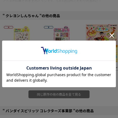
アニメの印象そのままのバランスで、S.H.Figuartsこだわりの造形に！
各関節の可動に加えて、お尻を突き出すなどしんちゃん特有のポージングが再
現可能！
オプションパーツとして“アクション仮面フィギュア”、“チョコビ”パーツやし
" クレヨンしんちゃん "の他の商品
んちゃんの印象的なシーンを再現できる表情パーツが付属。
■セット内容
・本体
・交換用手首パーツ左5種右3種
・交換用表情パーツ2種
・オプションパーツ2種
・専用台座一式
■全高：約85mm
【予約特別価格】
映画ク
【予約特別価格】
映画ク
リーメント クレヨンし
■素材：PVC、ABS製
レヨンしんちゃん ヘン
レヨンしんちゃん ヘン
んちゃん オラのごちそ
©臼井儀人／双葉社・シンエイ・テレビ朝日・ＡＤＫ
ダーランドの大冒険 ぷ
413円
ダーランドの大冒険 ぷ
413円
うタイム 6個入り1BOX
5,940円
っクリアデコシール A柄
っクリアデコシール B柄
同じ原作の他の商品を全て見る
" バンダイスピリッツ コレクターズ事業部 "の他の商品