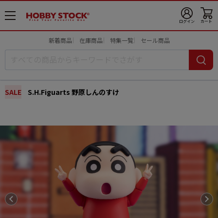
メ
ログイン
カート
ニ
ュ
新着商品
在庫商品
特集一覧
セール商品
ー
開
SALE
S.H.Figuarts 野原しんのすけ