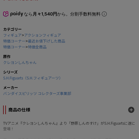
なら
月々1,540円
から。分割手数料無料
カテゴリー
フィギュア
>
アクションフィギュア
特価コーナー
>
最近お値下げした商品
特価コーナー
>
特価全商品
原作
クレヨンしんちゃん
シリーズ
S.H.Figuarts（S.H.フィギュアーツ）
メーカー
バンダイスピリッツ コレクターズ事業部
商品の仕様
TVアニメ『クレヨンしんちゃん』より「野原しんのすけ」がS.H.Figuartsに遂に
登場！