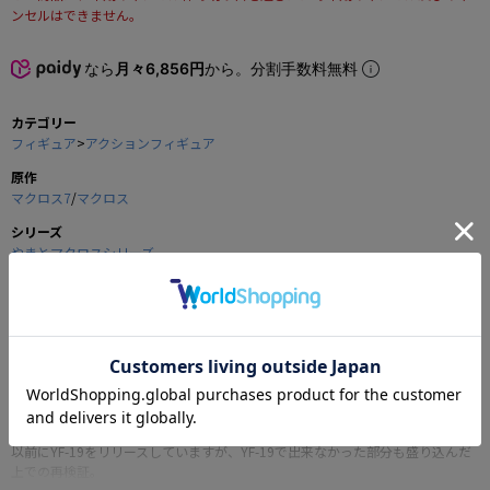
ンセルはできません。
なら
月々6,856円
から。分割手数料無料
カテゴリー
フィギュア
>
アクションフィギュア
原作
マクロス7
/
マクロス
シリーズ
やまとマクロスシリーズ
メーカー
やまと
商品の仕様
「マクロス７」シリーズ待望の主人公機『ファイヤーバルキリー』がついに発
売になります！
以前にYF-19をリリースしていますが、YF-19で出来なかった部分も盛り込んだ
上での再検証。