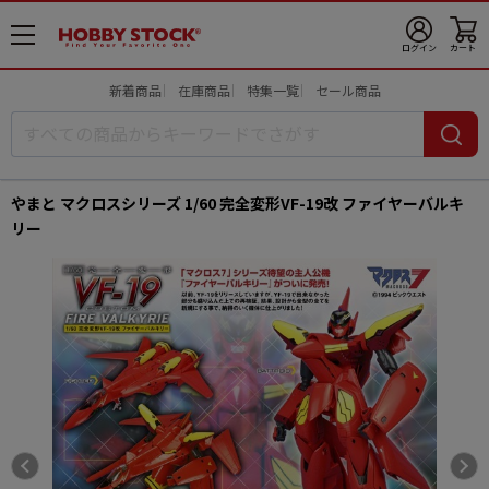
メ
ログイン
カート
ニ
ュ
新着商品
在庫商品
特集一覧
セール商品
ー
開
やまと マクロスシリーズ 1/60 完全変形VF-19改 ファイヤーバルキ
リー