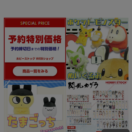
■材質：本体／ABS、POM、亜鉛合金、他
■付属品
・ランチャーポッド
・熱気バサラフィギュア（コクピット用）
・ねじカバーパーツ各種
・マーキングステッカー
・取扱説明書
©1994 ビックウエスト/マクロス7製作委員会