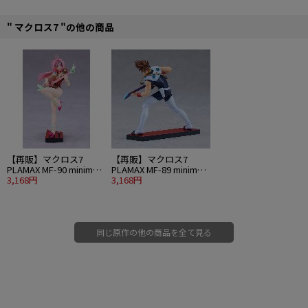
結果、設計から金型の全てを新規にする事で、納得のいく機体に仕上がりまし
た！
" マクロス7 "の他の商品
・プロポーション
皆がイメージしているであろう「TV」に映っているファイヤーバルキリーの体
型を、最優先に考えた今回。
今までに発表した機体の中でも1、2位を争うほどのプロポーションと自負して
おります。
特にバトロイド形態のバランスがスゴイ！！
・とことんギミック満載！！
今までに無いほどのギミックを盛り込んだ今回。
・頭部は差し替え無しでの変形を実現！
【再販】マクロス7
【再販】マクロス7
・フェイスプレートも差し替えで再現。
PLAMAX MF-90 minimum
PLAMAX MF-89 minimum
・バトロイド形態時での乗降ハッチ機構も再現！
factory ミレーヌ・フレ
3,168円
factory 熱気バサラ
3,168円
・両肩にある局部スピーカーユニットも本体に盛り込んでいます！！（音は出
ア・ジーナス
ません）
・両脚のリトルロック射出システムも盛り込んでいます。
同じ原作の他の商品を全て見る
・付属パーツでの補完
3形態の変形をする機体につきまして、どうあがいても再現が難しい形状につい
ては「補完付属パーツ」にて対応する運びとなりました。
（勿論使用しなくても遊べます！）
■全長：約330mm（ファイターモード時）