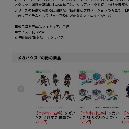
メタリック塗装を基調にした本体色に、クリアパーツを使い分けた級感の
シリーズの特徴でもある圧倒的な可動範囲とプロポーションの両立で、自
おまけアイテムとしてリュー召喚に必要なミストロットが付属。
■彩色済み完成品フィギュア、台座
■サイズ：約14cm
©伊藤岳彦/集英社・サンライズ
" メガハウス "の他の商品
NEW
NEW
NE
【予約特別価格】
メガハ
【予約特別価格】
メガハ
【
ウス とびマス 進撃の巨
ウス RUBIK'S ID たまご
ウス 
人 6個入り1BOX
6,171円
っち 6個入り1BOX
6,732円
スー
6,5
ト