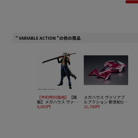
ッ
" VARIABLE ACTION "の他の商品
【予約特別価格】
【再
メガハウス ヴァリアブ
販】メガハウス ヴァリ
ルアクション 新世紀GPX
アブルアクション
8,883円
サイバーフォーミュラ
21,780円
Heroes ONE PIECE トラ
SIN エクスペリオンZ/A-
ファルガー・ロー
10 加賀機