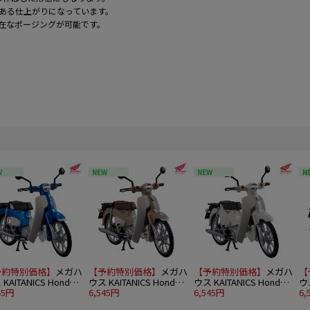
ある仕上がりになっています。
在なポージングが可能です。
W
NEW
NEW
N
予約特別価格】
メガハ
【予約特別価格】
メガハ
【予約特別価格】
メガハ
【
KAITANICS Honda
ウス KAITANICS Honda
ウス KAITANICS Honda
ウス
パーカブ110 グリン
45円
スーパーカブ110 バージ
6,545円
スーパーカブ110 クラシ
6,545円
ス
6,
ウェーブブルーメタリ
ンベージュ
カルホワイト
ニ