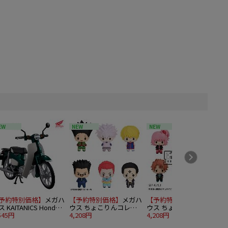
EW
NEW
NEW
予約特別価格】
メガハ
【予約特別価格】
メガハ
【予約特別価格】
メガハ
 KAITANICS Honda
ウス ちょこりんコレク
ウス ちょこりんコレク
ーパーカブ110 タスマ
545円
ション
4,208円
ション しゅごキャラ！ 6
4,208円
4
アグリーンメタリック
HUNTER×HUNTER 6個
個入り1BOX