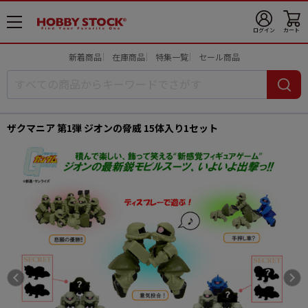
メ
ログイン
カート
ニ
ュ
新着商品
在庫商品
特集一覧
セール商品
ー
開
ザクマニア 第1弾 ジオンの脅威 15体入り1セット