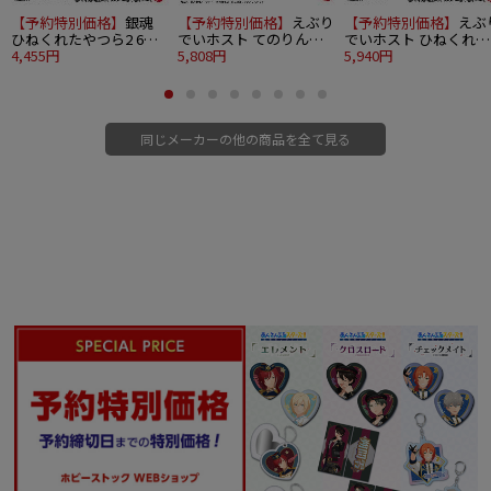
【予約特別価格】
銀魂
【予約特別価格】
えぶり
【予約特別価格】
えぶ
ひねくれたやつら2 6個
でいホスト てのりんず
でいホスト ひねくれた
入り1BOX
4,455円
コレクション 8個入り
5,808円
やつら 8個入り1BOX
5,940円
1BOX
同じメーカーの他の商品を全て見る