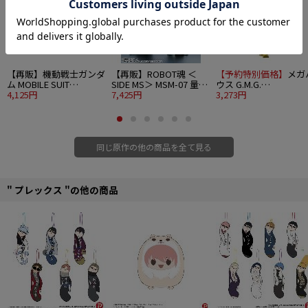
【再販】機動戦士ガンダ
【再販】ROBOT魂 ＜
【予約特別価格】
メガ
ム MOBILE SUIT
SIDE MS＞ MSM-07 量産
ウス G.M.G.
ENSEMBLE 16 10個入り
4,125円
型ズゴック ver.
7,425円
COLLECTION 16 機動
3,273円
1BOX
A.N.I.M.E.
士ガンダム 地球連邦軍
アムロ・レイ制服Ver.
同じ原作の他の商品を全て見る
" プレックス "の他の商品