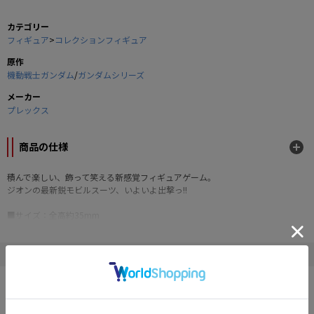
カテゴリー
フィギュア
>
コレクションフィギュア
原作
機動戦士ガンダム
/
ガンダムシリーズ
メーカー
プレックス
商品の仕様
積んで楽しい、飾って笑える新感覚フィギュアゲーム。
ジオンの最新鋭モビルスーツ、いよいよ出撃っ!!
■サイズ：全高約35mm
■素材：PVC
■15体セット（量産ザクII 14体、シークレット1体）
※シークレットは全2種のうち、いずれか1個が入っています。
" 機動戦士ガンダム "の他の商品
©創通エージェンシー・サンライズ