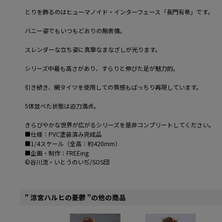
とりを飾るのはヒューマノイド・インターフェース「長門有希」です。
バニー姿でもいつもどおりの無表情。
スレンダーな立ち姿に真摯なまなざしが光ります。
シリーズ中最も高さがあり、すらりと伸びた足が魅力的。
引き続き、網タイツを使用しての質感もばっちり再現しています。
5体並べた状態は迫力満点。
きらびやかな世界が広がるシリーズを是非コンプリートしてください。
■仕様：PVC塗装済み完成品
■1/4スケール（全高：約420mm）
■企画・制作：FREEing
©谷川流・いとうのいぢ/SOS団
" 涼宮ハルヒの憂鬱 "の他の商品