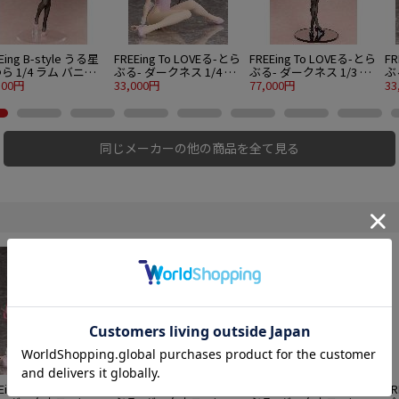
Eing B-style うる星
FREEing To LOVEる-とら
FREEing To LOVEる-とら
FR
ら 1/4 ラム バニー
ぶる- ダークネス 1/4 ナ
ぶる- ダークネス 1/3 古
ぶ
300円
ナ・アスタ・デビルーク
33,000円
手川唯 バニーVer.（決済
77,000円
ラ
33
生足バニーVer.
方法限定販売）
ク
同じメーカーの他の商品を全て見る
Eing To LOVEる-とら
FREEing To LOVEる-とら
FREEing To LOVEる-とら
FR