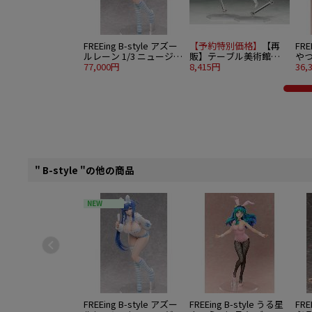
FREEing B-style アズー
【予約特別価格】
【再
FRE
ルレーン 1/3 ニュージャ
販】テーブル美術館
やつ
ージー 交流宿舎Ver.（決
77,000円
figma 天使像
8,415円
Ver.
36,
済方法限定販売）
" B-style "の他の商品
NEW
FREEing B-style アズー
FREEing B-style うる星
FRE