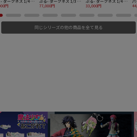
- ダークネス 1/4 ナ
ぶる- ダークネス 1/3 古
ぶる- ダークネス 1/4 ラ
パ
・アスタ・デビルーク
000円
手川唯 バニーVer.（決済
77,000円
ラ・サタリン・デビルー
33,000円
ス
44
バニーVer.
方法限定販売）
ク 生足バニーVer.
同じシリーズの他の商品を全て見る