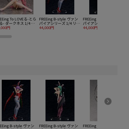
EEing To LOVEる-とら
FREEing B-style ヴァン
FREEing B-style ヴァン
る- ダークネス 1/4 ラ
パイアシリーズ 1/4 リリ
パイアシリーズ 1/4 モリ
N
・サタリン・デビルー
,000円
ス バニーVer.
44,000円
ガン バニーVer.
44,000円
4
 生足バニーVer.
EEing B-style ヴァン
FREEing B-style ヴァン
FREEing 勝利の女神：