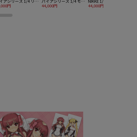
イアシリーズ 1/4 リリ
パイアシリーズ 1/4 モリ
NIKKE 1/4 ベイ - ラディ
 バニーVer.
,000円
ガン バニーVer.
44,000円
アントラビット
44,000円
7