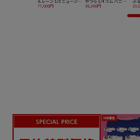
ルレーン 1/3 ニュージャ
やつら 1/4 ラム バニー
ぶる
ージー 交流宿舎Ver.（決
77,000円
Ver.
36,300円
ナ
33,
済方法限定販売）
生足