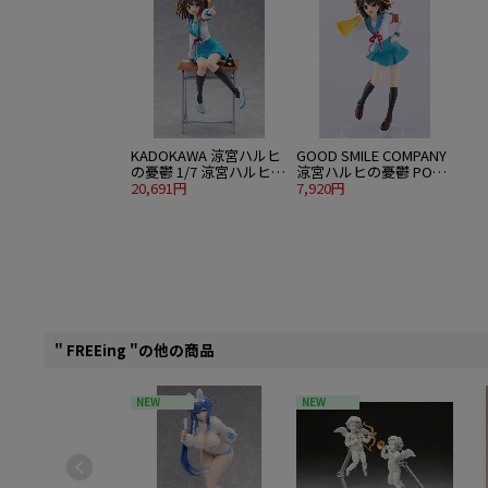
KADOKAWA 涼宮ハルヒ
GOOD SMILE COMPANY
の憂鬱 1/7 涼宮ハルヒ
涼宮ハルヒの憂鬱 POP
アニメ20周年記念ver.
20,691円
UP PARADE 涼宮ハルヒ
7,920円
L size
" FREEing "の他の商品
NEW
NEW