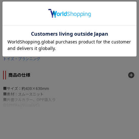
なら
月々1,100円
から。分割手数料無料
カテゴリー
原作
智代アフター ～It's a Wonderful Life～
/
CLANNAD
メーカー
トイズ・プランニング
商品の仕様
■サイズ：約430×630mm
■素材：スムースニット
■片面フルカラー、OPP袋入り
©2006Key/VisualArt's