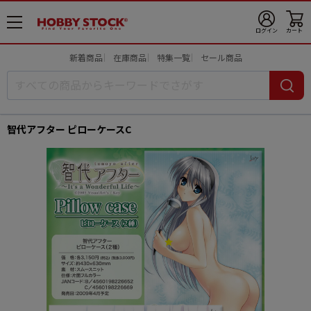
メ
ログイン
カート
ニ
ュ
新着商品
在庫商品
特集一覧
セール商品
ー
開
智代アフター ピローケースC