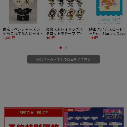
ポール：塩ビ
©Base Son
東京リベンジャーズ き
文豪ストレイドッグス
映画 ハイ☆スピード！
ゃらこれすたんどーる
タロットモチーフ アク
－Free! Starting Day
松野千冬
1,001円
リルスタンド 中島敦 愚
462円
ステンドグラス風蒔絵
144円
者
ール 椎名旭
同じメーカーの他の商品を全て見る