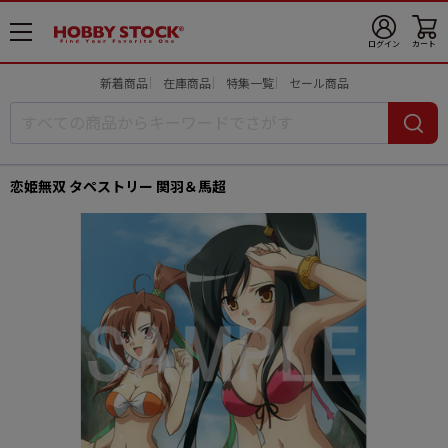
メ
ログイン
カート
ニ
ュ
新着商品
在庫商品
特集一覧
セール商品
ー
開
恋姫無双 タペストリー 関羽＆馬超