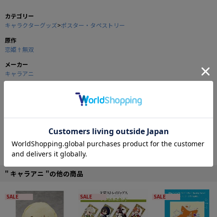
カテゴリー
キャラクターグッズ
>
ポスター・タペストリー
原作
恋姫†無双
メーカー
キャラアニ
商品の仕様
大人気TVアニメ｢恋姫無双｣より、水着・下着姿の彼女達があなたの部屋にやっ
てきます。
夏の太陽の下、元気な姿を体いっぱいで表現している二人が眩しい！
" キャラアニ "の他の商品
素材
SALE
SALE
SALE
布地：ポリエステルスウェード