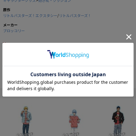
キャラクターグッズ
>
抱き枕・クッション
原作
リトルバスターズ！エクスタシー
/
リトルバスターズ！
メーカー
ブロッコリー
商品の仕様
新ヒロインの活躍で、関連商品もますます絶好調の「リトルバスターズ！エク
スタシー」より、全部揃えたくなる可愛いミニクッションが嬉しい9種で発売決
定です！
" ブロッコリー "の他の商品
■商品素材： ポリエステル
■サイズ： 約15cm×15cm×15cm
©2008 VisualArt's / Key