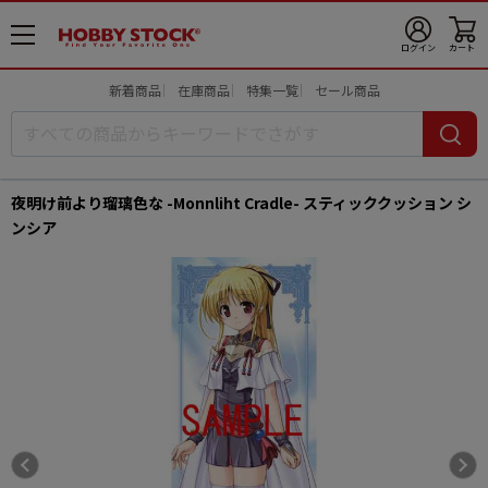
メ
ログイン
カート
ニ
ュ
新着商品
在庫商品
特集一覧
セール商品
ー
開
夜明け前より瑠璃色な -Monnliht Cradle- スティッククッション シ
ンシア