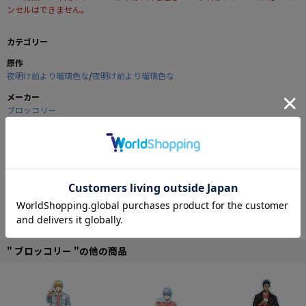
ンセルはできません。
カテゴリー
原作
夜明け前より瑠璃色な
/
夜明け前より瑠璃色な
メーカー
ブロッコリー
商品の仕様
2009年2月27日の発売が待たれる「夜明け前より瑠璃色な-Moonlight Cradle-」
より、ヒロイン達が月より貴方の手の中に舞い降りる、美麗スティッククッシ
ョンが登場！
飾っても使ってもOKの、今までにない新サイズのクッションです！
スムースニット生地使用でムニムニ感も最高！
■サイズ：幅140mm×縦420mm×厚み60～70mm
" ブロッコリー "の他の商品
■生地：スムースニット（ポリエステル）、綿
©AUGUST 2005