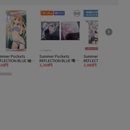
mmer Pockets
Summer Pockets
Summer Pockets
S
FLECTION BLUE 紬ヴ
REFLECTION BLUE 鳴瀬
REFLECTION BLUE 鳴瀬
R
ンダース 120cmビッ
500円
しろは 両面プリントク
3,300円
しろは ハイブリッドフ
3,080円
5
タオル 水着Ver.
ッションカバー
ェイスタオル 水着Ver.
水