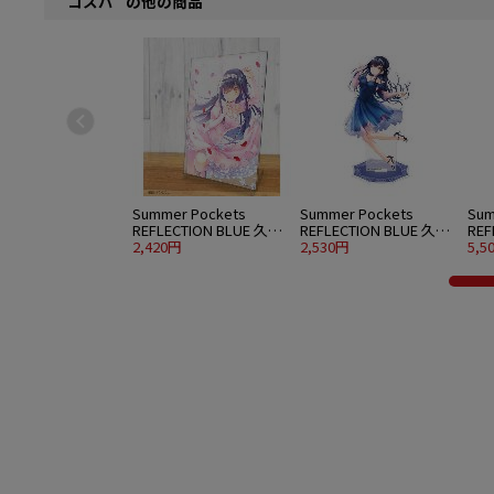
" コスパ "の他の商品
Summer Pockets
Summer Pockets
Sum
REFLECTION BLUE 久島
REFLECTION BLUE 久島
REF
鴎 アクリルアートスタ
2,420円
鴎 アクリルスタンド 大
2,530円
鴎 
5,5
ンド ウエディングVer.
パーティードレスVer.
水着V