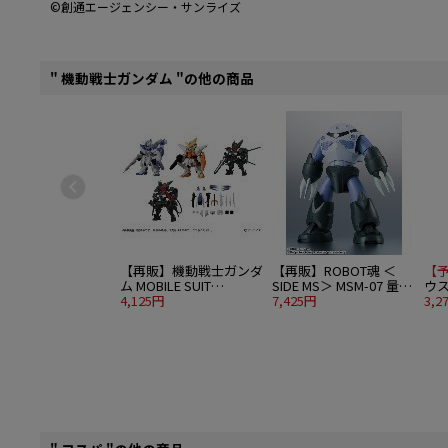
©創通エージェンシー・サンライズ
" 機動戦士ガンダム "の他の商品
【再販】機動戦士ガンダ
【再販】ROBOT魂 ＜
【
ム MOBILE SUIT
SIDE MS＞ MSM-07 量産
ウス 
ENSEMBLE 16 10個入り
4,125円
型ズゴック ver.
7,425円
COL
3,2
1BOX
A.N.I.M.E.
士
アム