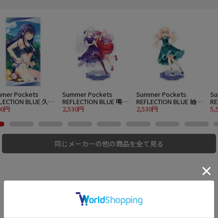
mer Pockets
Summer Pockets
Summer Pockets
Su
LECTION BLUE 久島
REFLECTION BLUE 鳴瀬
REFLECTION BLUE 紬ヴ
RE
120cmビッグタオル
00円
しろは＆加藤うみ アク
2,530円
ェンダース アクリルス
2,530円
ェ
5,
er.
リルスタンド 大 パーテ
タンド 大 パーティード
グ
ィードレスVer.
レスVer.
同じメーカーの他の商品を全て見る