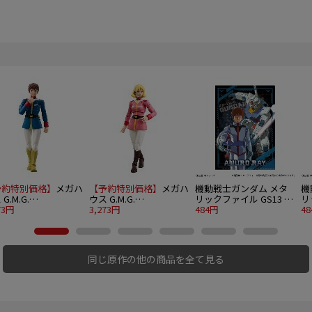
予約特別価格】
メガハ
【予約特別価格】
メガハ
機動戦士ガンダム メタ
機
G.M.G.
ウス G.M.G.
リックファイル GS13 ア
リ
LECTION 16 機動戦
73円
COLLECTION 17 機動戦
3,273円
ムロ・レイ
484円
ー
4
ガンダム 地球連邦軍
士ガンダム 地球連邦軍
ロ・レイ制服Ver.
セイラ・マス制服Ver.
同じ原作の他の商品を全て見る