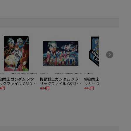
動戦士ガンダム メタ
機動戦士ガンダム メタ
機動戦士ガンダム ステ
ックファイル GS13 キ
リックファイル GS13 キ
ッカー GS13 アムロ・レ
ヴィジュアルA
84円
ーヴィジュアルB
484円
イ
440円