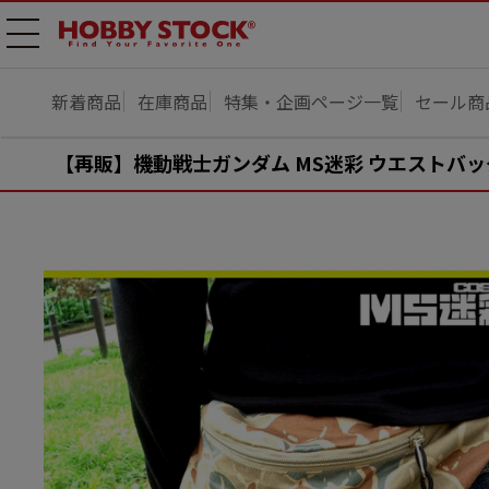
メニ
ュー
開
新着商品
在庫商品
特集・企画ページ一覧
セール商
【再販】機動戦士ガンダム MS迷彩 ウエストバッ