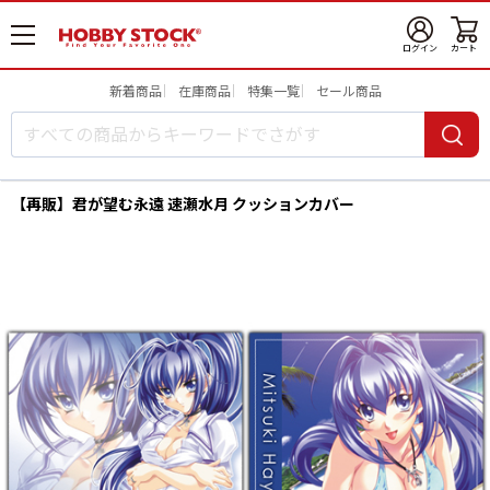
メ
ログイン
カート
ニ
ュ
新着商品
在庫商品
特集一覧
セール商品
ー
開
【再販】君が望む永遠 速瀬水月 クッションカバー