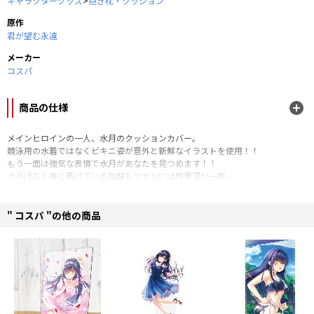
キャラクターグッズ
>
抱き枕・クッション
原作
君が望む永遠
メーカー
コスパ
商品の仕様
メインヒロインの一人、水月のクッションカバー。
競泳用の水着ではなくビキニ姿が意外と新鮮なイラストを使用！！
もう一面は強気な表情で水月があなたを見つめます！！
さりげなく身に着けている指輪もファンには感慨深い一枚。
■サイズ：45cm×45cm
■素材：綿100％
" コスパ "の他の商品
©age/君が望む永遠製作委員会