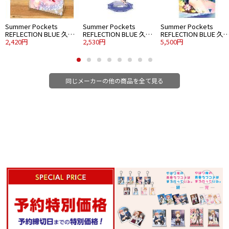
Summer Pockets
Summer Pockets
Summer Pockets
REFLECTION BLUE 久島
REFLECTION BLUE 久島
REFLECTION BLUE 久
鴎 アクリルアートスタ
2,420円
鴎 アクリルスタンド 大
2,530円
鴎 120cmビッグタオル
5,500円
ンド ウエディングVer.
パーティードレスVer.
水着Ver.
同じメーカーの他の商品を全て見る