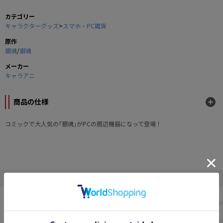
カテゴリー
キャラクターグッズ
>
スマホ・PC雑貨
原作
銀魂
/
銀魂
メーカー
キャラアニ
商品の仕様
コミックで大人気の｢銀魂｣がPCの周辺機器になって登場！
■サイズ：長さ11.2×幅6.2×高さ3.2cm
" 銀魂 "の他の商品
■ケーブル長：約80cm
■重量：約92g
NEW
NEW
■対応OS：Windows 2000/XP/Vista、MaｃOS×10.2以降が動作する