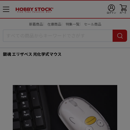
メ
ログイン
カート
ニ
ュ
新着商品
在庫商品
特集一覧
セール商品
ー
開
銀魂 エリザベス 光化学式マウス