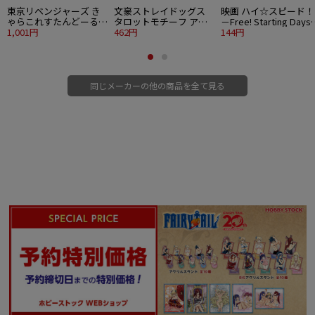
東京リベンジャーズ き
文豪ストレイドッグス
映画 ハイ☆スピード！
ゃらこれすたんどーる
タロットモチーフ アク
－Free! Starting Day
松野千冬
1,001円
リルスタンド 中島敦 愚
462円
ステンドグラス風蒔絵
144円
者
ール 椎名旭
同じメーカーの他の商品を全て見る