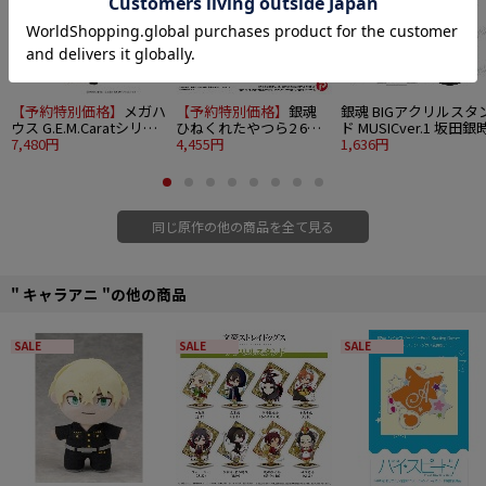
Macintosh対応
©空知英秋/集英社・テレビ東京・電通・サンライズ
【予約特別価格】
メガハ
【予約特別価格】
銀魂
銀魂 BIGアクリルスタ
ウス G.E.M.Caratシリー
ひねくれたやつら2 6個
ド MUSICver.1 坂田銀
ズ 銀魂 坂田銀時Ver.攘
7,480円
入り1BOX
4,455円
1,636円
夷志士
同じ原作の他の商品を全て見る
" キャラアニ "の他の商品
SALE
SALE
SALE