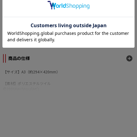
カテゴリー
原作
智代アフター ～It's a Wonderful Life～
/
CLANNAD
メーカー
トイズ・プランニング
商品の仕様
【サイズ】A3（約294×420mm）
【素材】ポリエステルツイル
©2006Key/VisualArt's