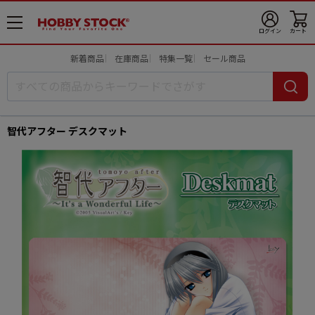
メ
ログイン
カート
ニ
ュ
新着商品
在庫商品
特集一覧
セール商品
ー
開
智代アフター デスクマット