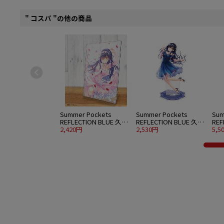
" コスパ "の他の商品
Summer Pockets
Summer Pockets
Sum
REFLECTION BLUE 久島
REFLECTION BLUE 久島
REF
鴎 アクリルアートスタ
2,420円
鴎 アクリルスタンド 大
2,530円
鴎 
5,5
ンド ウエディングVer.
パーティードレスVer.
水着V