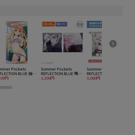
mmer Pockets
Summer Pockets
Summer Pockets
S
FLECTION BLUE 紬ヴ
REFLECTION BLUE 鳴瀬
REFLECTION BLUE 鳴瀬
R
ンダース 120cmビッ
500円
しろは 両面プリントク
3,300円
しろは ハイブリッドフ
3,080円
5
タオル 水着Ver.
ッションカバー
ェイスタオル 水着Ver.
水