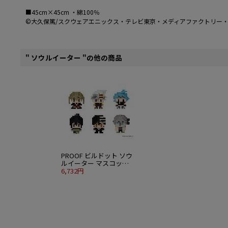
■45cm×45cm ・綿100％
©大久保篤/スクウェアエニックス・テレビ東京・メディアファクトリー・ボ
" ソウルイーター "の他の商品
PROOF ビルドット ソウ
ルイーター マスコット
フィギュア 6個入り
6,732円
1BOX