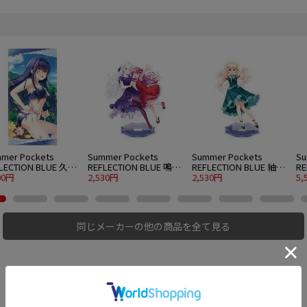
mer Pockets
Summer Pockets
Summer Pockets
Su
LECTION BLUE 久島
REFLECTION BLUE 鳴瀬
REFLECTION BLUE 紬ヴ
RE
120cmビッグタオル
00円
しろは＆加藤うみ アク
2,530円
ェンダース アクリルス
2,530円
ェ
5,
er.
リルスタンド 大 パーテ
タンド 大 パーティード
グ
ィードレスVer.
レスVer.
同じメーカーの他の商品を全て見る