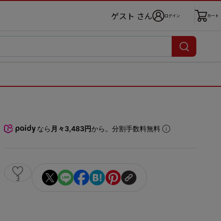
ゲスト さん
ログイン
カート
なら
月々3,483円
から。分割手数料無料
3