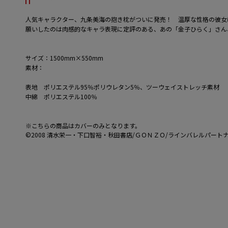
人気キャラクター、九条美海の抱き枕がついに発売！ 温厚な性格の彼女
願いしたのは肉感的なキャラ表現に定評のある、あの「金子ひらく」さん
サイズ：1500mm×550mm
素材：
表地 ポリエステル95％ポリウレタン5％、ツーウェイストレッチ素材
中綿 ポリエステル100％
※こちらの商品はカバーのみとなります。
©2008 清水栄一・下口智裕・秋田書店/ＧＯＮＺＯ/ラインバレルパート