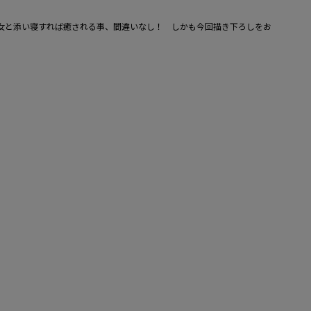
女と添い寝すれば癒される事、間違いなし！ しかも今回描き下ろしをお