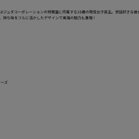
はジュダコーポレーションの特務室に所属する16歳の現役女子高生。世話好きな彼
、持ち味をフルに活かしたデザインで美海の魅力も激増！
ナーズ