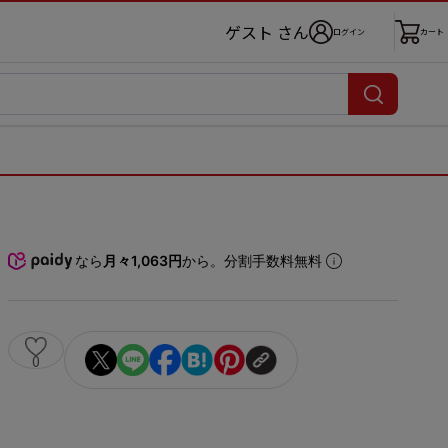
ゲスト さん
ログイン
カート
なら
月々1,063円
から。分割手数料無料
0