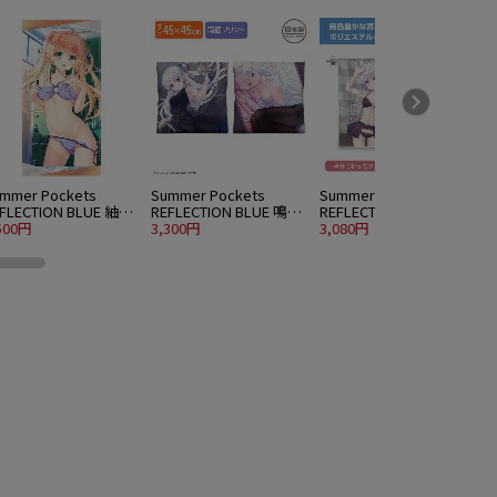
mmer Pockets
Summer Pockets
Summer Pockets
S
FLECTION BLUE 紬ヴ
REFLECTION BLUE 鳴瀬
REFLECTION BLUE 鳴瀬
R
ンダース 120cmビッ
500円
しろは 両面プリントク
3,300円
しろは ハイブリッドフ
3,080円
5
タオル 水着Ver.
ッションカバー
ェイスタオル 水着Ver.
水