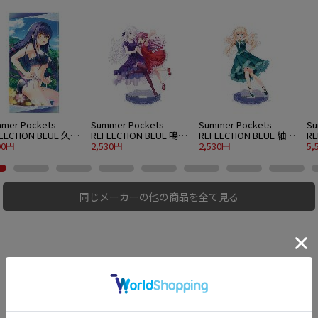
mer Pockets
Summer Pockets
Summer Pockets
Su
LECTION BLUE 久島
REFLECTION BLUE 鳴瀬
REFLECTION BLUE 紬ヴ
RE
120cmビッグタオル
00円
しろは＆加藤うみ アク
2,530円
ェンダース アクリルス
2,530円
ェ
5,
er.
リルスタンド 大 パーテ
タンド 大 パーティード
グ
ィードレスVer.
レスVer.
同じメーカーの他の商品を全て見る