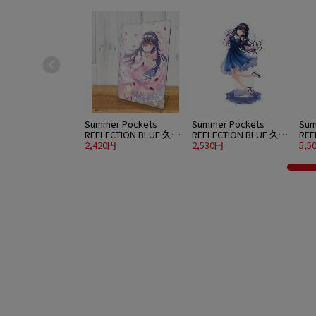
Summer Pockets
Summer Pockets
Sum
REFLECTION BLUE 久島
REFLECTION BLUE 久島
REF
鴎 アクリルアートスタ
2,420円
鴎 アクリルスタンド 大
2,530円
鴎 
5,5
ンド ウエディングVer.
パーティードレスVer.
水着V