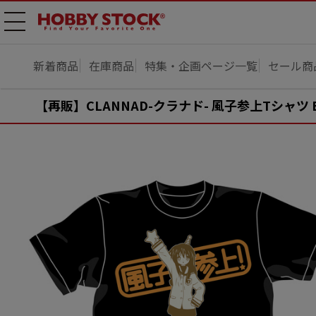
メニ
ュー
開
新着商品
在庫商品
特集・企画ページ一覧
セール商
【再販】CLANNAD-クラナド- 風子参上Tシャツ B