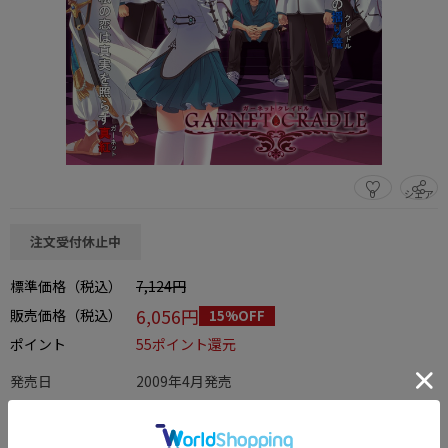
0
シェア
この商品をシェアする
注文受付休止中
標準価格（税込）
7,124円
6,056円
販売価格（税込）
15%OFF
ポイント
55ポイント還元
発売日
2009年4月発売
なら
月々2,018円
から。分割手数料無料