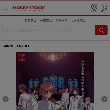
メ
ログイン
カート
ニ
ュ
新着商品
在庫商品
特集一覧
セール商品
ー
開
GARNET CRADLE