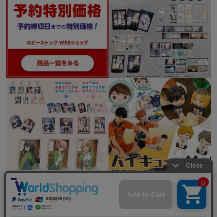
は違う「もう一つの顔」をヒロインに見せる。そうして現実と異世界での生活
を交互に繰り返すようになった直後、異世界では舞台の原作である物語と同じ
出来事が起こり、最後には原作と同じ『悲劇の終末』が訪れる。
そして気がつけば現実の世界では時が戻り、美紅はまた原作の本を手渡され
る。
やがて、美紅はやっと理解するのだった。この学園の現実世界と異世界は、鏡
のように対象的に影響を与え合いながら同じ時間を繰り返す、時間さえも切り
られた箱庭世界であるということに───。
美紅はその繰り返す悲劇を回避するために、愛した者の未来のため、自分の手
で二つの世界の繰り返す物語を徐々に書き換えていく。
これは、恋を知らなかった少女が誰よりも激しい恋に目覚めるまでの美しいお
とぎ話。