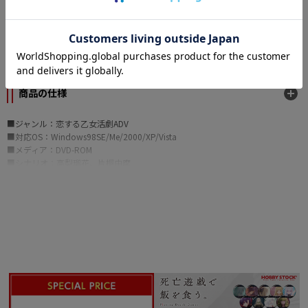
カテゴリー
メーカー
SPICA
商品の仕様
■ジャンル：恋する乙女活劇ADV
■対応OS：Windows98SE/Me/2000/XP/Vista
■メディア：DVD-ROM
■シナリオ：高梨瑠花、片桐由摩
■原画：雲屋ゆきお
■ストーリー
ヒロインである天橋美紅は文芸部員。
文化祭の出し物である劇の脚本を任せられることになり、顧問から原作の本を
渡される。美紅を取り巻く色々
な生徒と交流を重ねながら進む文化祭の準備。しかし、脚本作成のために原作
を読み進めるうち、そのエン
ディングに疑問を持つ。
そんな折、不思議な黒猫に導かれて学園の深部にある不思議な泉からアラビア
風の異世界に迷い込んでしまう。
その国では現実の学園での学友達がその世界の住人として存在し、現実世界と