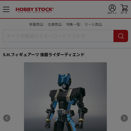
メ
ログイン
カート
ニ
ュ
新着商品
在庫商品
特集一覧
セール商品
ー
開
S.H.フィギュアーツ 仮面ライダーディエンド