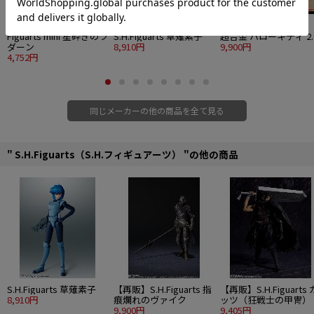
Figuarts mini 星砕きのラ
S.H.Figuarts 草薙素子
超合金 ハローキティ 2.
ダーン
8,910円
9,900円
4,752円
同じメーカーの他の商品を全て見る
" S.H.Figuarts（S.H.フィギュアーツ） "の他の商品
S.H.Figuarts 草薙素子
【再販】S.H.Figuarts 指
【再販】S.H.Figuarts 
8,910円
痕爛れのヴァイク
ッツ（狂戦士の甲冑）
9,900円
9,405円