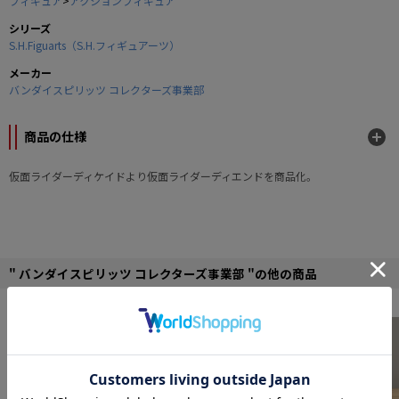
フィギュア
>
アクションフィギュア
シリーズ
S.H.Figuarts（S.H.フィギュアーツ）
メーカー
バンダイスピリッツ コレクターズ事業部
商品の仕様
仮面ライダーディケイドより仮面ライダーディエンドを商品化。
■全高：約140mm
" バンダイスピリッツ コレクターズ事業部 "の他の商品
■素材：ABS、PVC、POM、Zndc他
■セット内容：仮面ライダーディエンド本体、交換用手首、武器等