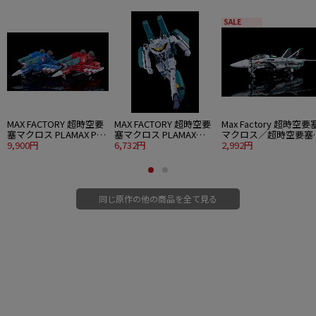
SALE
■サイズ：全高約19cm
■材質：ABS・PVC（非フタル酸）・POM・M
■企画協力：吉山治樹（Solid)
■原型協力：M・E・F
■彩色協力：ヤマザキ軍曹
■付属品：パイロットフィギュア/整備兵フィギュア/誘導兵フィギュア/
MAX FACTORY 超時空要
MAX FACTORY 超時空要
Max Factory 超時空要
マーキングステッカー×２/取扱説明書
塞マクロス PLAMAX PX-
塞マクロス PLAMAX
マクロス／超時空要塞
©1982 BIG WEST
20 VF-1J スーパーファイ
9,900円
PX19 1/72 VF-1S スーパ
6,732円
クロス 愛・おぼえてい
2,992円
ターバルキリー マック
ーバトロイドバルキリー
ますか PLAMAX PX14
ス＆ミリア 銀河最強セ
ロイ・フォッカースペシ
1/72 VF-1 ファイター
ット
ャル
ルキリー デカルチャー
パッケージ
同じ原作の他の商品を全て見る