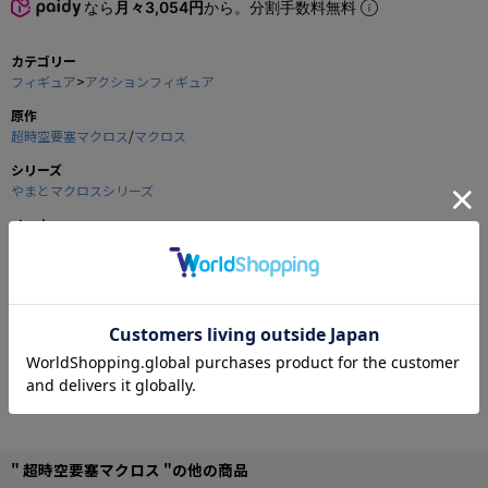
なら
月々3,054円
から。分割手数料無料
カテゴリー
フィギュア
>
アクションフィギュア
原作
超時空要塞マクロス
/
マクロス
シリーズ
やまとマクロスシリーズ
メーカー
やまと
商品の仕様
やまとマクロスシリーズの新境地、「デストロイド・トマホーク」の
スペシャルカラーバージョンです。
金属製のアンテナ、追加されたマーキングステッカーなど
" 超時空要塞マクロス "の他の商品
ノーマル版と一味違った趣きを楽しめる一品として仕上がっています。