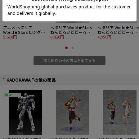
©2008 HIMARUYA HIDEKAZ／GENTOSHA COMICS INC.
アニメ ヘタリア
ヘタリア World★Stars
ヘタリア World★Star
World★Stars ロングカ
ねんどろいどどーる ア
ねんどろいどどーる お
ンバッジコレクション
5,610円
メリカ
8,820円
ようふくセット アメリ
4,950円
12個入り1BOX
カ
同じ原作の他の商品を全て見る
" KADOKAWA "の他の商品
NEW