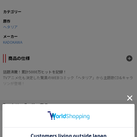
カテゴリー
原作
ヘタリア
メーカー
KADOKAWA
商品の仕様
話題沸騰！累計5000万ヒットを記録！
TVアニメ化も決定した驚異のWEBコミック「ヘタリア」から主題歌CD&キャラ
ソンが登場！
" ヘタリア "の他の商品
■キャラクターソング2曲＋ミニドラマほか、合計5曲（予定）
■描き下ろしジャケット＆トレーディングカード
■全巻購入特典：8巻収納BOX(予定)