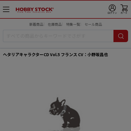
メ
ログイン
カート
ニ
ュ
新着商品
在庫商品
特集一覧
セール商品
ー
開
ヘタリアキャラクターCD Vol.5 フランス CV：小野坂昌也