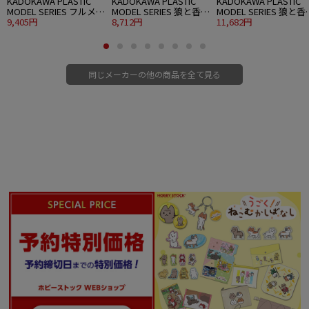
KADOKAWA PLASTIC
KADOKAWA PLASTIC
KADOKAWA PLASTIC
MODEL SERIES フルメタ
MODEL SERIES 狼と香辛
MODEL SERIES 狼と香
ル・パニック！ 1/48
9,405円
料 MERCHANT MEETS
8,712円
料 MERCHANT MEETS
11,682円
ARX-7 アーバレスト
THE WISE WOLF ホロ
THE WISE WOLF ホロ D
ver.
同じメーカーの他の商品を全て見る